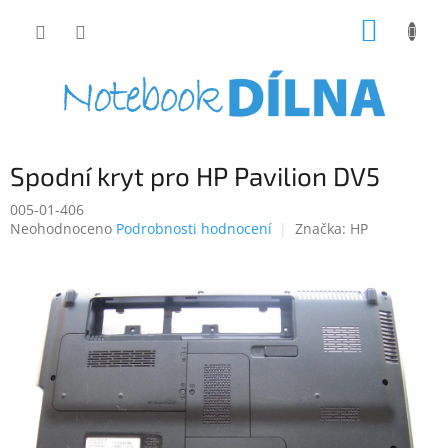
Přejít
NÁKUP
na
obsah
KOŠÍK
Spodní kryt pro HP Pavilion DV5
005-01-406
Průměrné
Neohodnoceno
Podrobnosti hodnocení
Značka:
HP
hodnocení
produktu
je
0,0
z
5
hvězdiček.