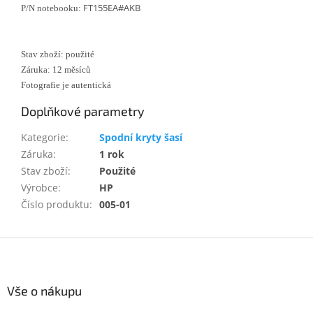
FT155EA#AKB
P/N notebooku:
Stav zboží: použité
Záruka: 12 měsíců
Fotografie je autentická
Doplňkové parametry
Kategorie
:
Spodní kryty šasí
Záruka
:
1 rok
Stav zboží
:
Použité
Výrobce
:
HP
Číslo produktu
:
005-01
Z
á
p
a
Vše o nákupu
t