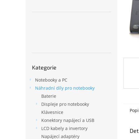
n
e
l
Přeskočit
Kategorie
kategorie
Notebooky a PC
Náhradní díly pro notebooky
Baterie
Displeje pro notebooky
Popi
Klávesnice
Konektory napájecí a USB
LCD kabely a invertory
Det
Napájecí adaptéry