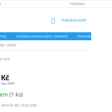
AVY
NEJČASTĚJŠÍ DOTAZY
OBCHODNÍ PODMÍNKY
Přihlášení
OCHRA
NÁKUPNÍ
Prázdný košík
KOŠÍK
irmy
Instalace kamerových systémů
Kontakty
DV6-1205sf
01-316
 Kč
č bez DPH
dem
(1 ks)
doručit do:
10.8.2026