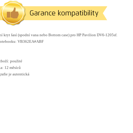
í kryt šasí (spodní vana nebo Bottom case) pro HP Pavilion DV6-1205sf.
notebooku:
VB362EA#ABF
zboží: použité
a: 12 měsíců
rafie je autentická