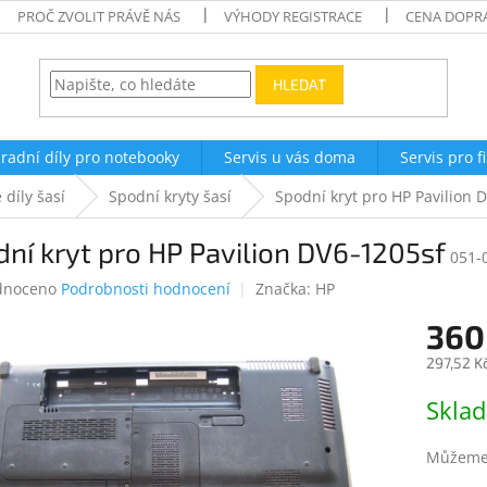
PROČ ZVOLIT PRÁVĚ NÁS
VÝHODY REGISTRACE
CENA DOPR
HLEDAT
radní díly pro notebooky
Servis u vás doma
Servis pro f
 díly šasí
Spodní kryty šasí
Spodní kryt pro HP Pavilion 
ní kryt pro HP Pavilion DV6-1205sf
051-
né
dnoceno
Podrobnosti hodnocení
Značka:
HP
ení
360
tu
297,52 K
Měrná
Skla
cena:
ek.
Můžeme 