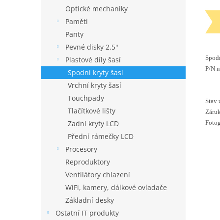
Optické mechaniky
Paměti
Panty
Pevné disky 2.5"
Spodn
Plastové díly šasí
P/N 
Spodní kryty šasí
Vrchní kryty šasí
Touchpady
Stav 
Tlačítkové lišty
Záruk
Fotog
Zadní kryty LCD
Přední rámečky LCD
Procesory
Reproduktory
Ventilátory chlazení
WiFi, kamery, dálkové ovladače
Základní desky
Ostatní IT produkty