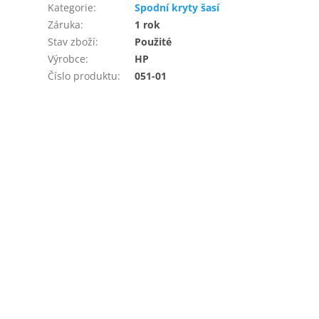
Kategorie
:
Spodní kryty šasí
Záruka
:
1 rok
Stav zboží
:
Použité
Výrobce
:
HP
Číslo produktu
:
051-01