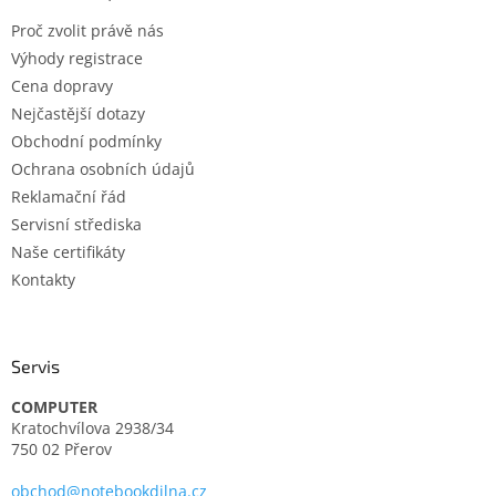
t
Proč zvolit právě nás
í
Výhody registrace
Cena dopravy
Nejčastější dotazy
Obchodní podmínky
Ochrana osobních údajů
Reklamační řád
Servisní střediska
Naše certifikáty
Kontakty
Servis
COMPUTER
Kratochvílova 2938/34
750 02 Přerov
obchod@notebookdilna.cz