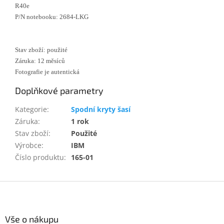
R40e
P/N notebooku: 2684-LKG
Stav zboží: použité
Záruka: 12 měsíců
Fotografie je autentická
Doplňkové parametry
Kategorie
:
Spodní kryty šasí
Záruka
:
1 rok
Stav zboží
:
Použité
Výrobce
:
IBM
Číslo produktu
:
165-01
Z
á
p
a
Vše o nákupu