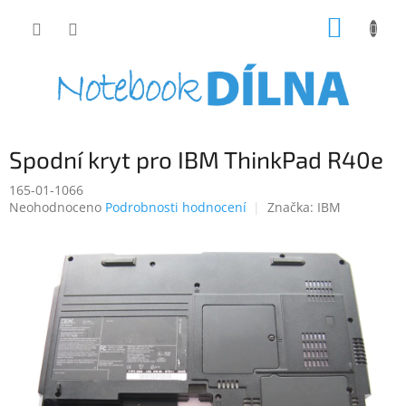
Přejít
NÁKUP
na
obsah
KOŠÍK
Spodní kryt pro IBM ThinkPad R40e
165-01-1066
Průměrné
Neohodnoceno
Podrobnosti hodnocení
Značka:
IBM
hodnocení
produktu
je
0,0
z
5
hvězdiček.