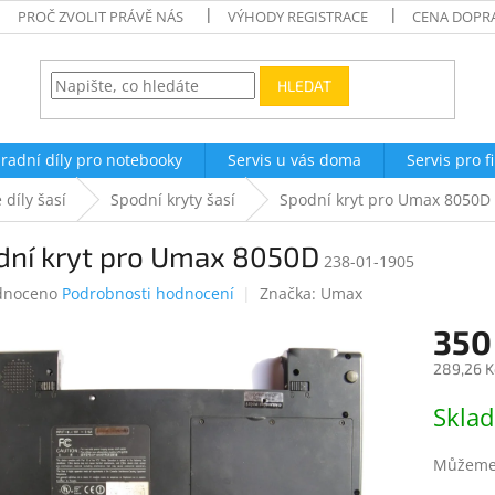
PROČ ZVOLIT PRÁVĚ NÁS
VÝHODY REGISTRACE
CENA DOPR
HLEDAT
radní díly pro notebooky
Servis u vás doma
Servis pro f
 díly šasí
Spodní kryty šasí
Spodní kryt pro Umax 8050D
dní kryt pro Umax 8050D
238-01-1905
né
dnoceno
Podrobnosti hodnocení
Značka:
Umax
ení
350
tu
289,26 K
Měrná
Skla
cena:
ek.
Můžeme 