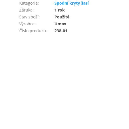
Kategorie
:
Spodní kryty šasí
Záruka
:
1 rok
Stav zboží
:
Použité
Výrobce
:
Umax
Číslo produktu
:
238-01