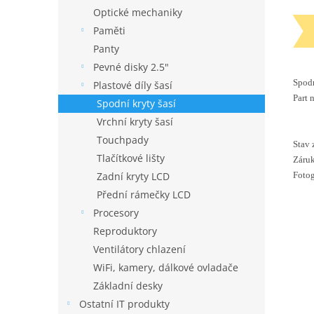
Optické mechaniky
Paměti
Panty
Pevné disky 2.5"
Spodn
Plastové díly šasí
Part 
Spodní kryty šasí
Vrchní kryty šasí
Touchpady
Stav 
Tlačítkové lišty
Záruk
Fotog
Zadní kryty LCD
Přední rámečky LCD
Procesory
Reproduktory
Ventilátory chlazení
WiFi, kamery, dálkové ovladače
Základní desky
Ostatní IT produkty