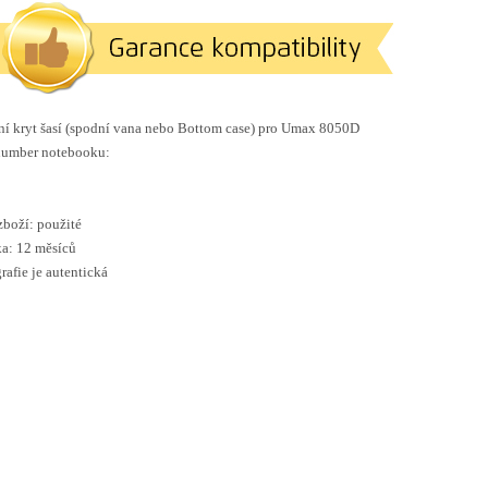
í kryt šasí (spodní vana nebo Bottom case) pro Umax 8050D
number notebooku:
zboží: použité
a: 12 měsíců
rafie je autentická