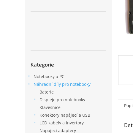
n
e
l
Přeskočit
Kategorie
kategorie
Notebooky a PC
Náhradní díly pro notebooky
Baterie
Displeje pro notebooky
Popi
Klávesnice
Konektory napájecí a USB
LCD kabely a invertory
Det
Napájecí adaptéry