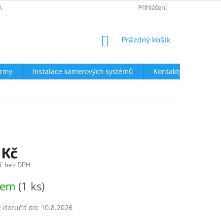
AVY
NEJČASTĚJŠÍ DOTAZY
OBCHODNÍ PODMÍNKY
Přihlášení
OCHRA
NÁKUPNÍ
Prázdný košík
KOŠÍK
irmy
Instalace kamerových systémů
Kontakty
 Kč
č bez DPH
dem
(1 ks)
doručit do:
10.8.2026