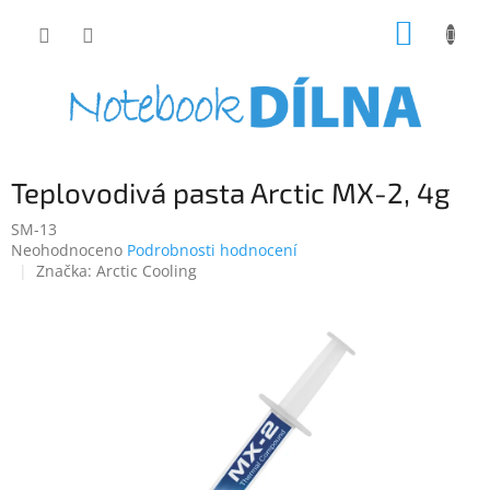
Přejít
NÁKUP
na
obsah
KOŠÍK
Teplovodivá pasta Arctic MX-2, 4g
SM-13
Průměrné
Neohodnoceno
Podrobnosti hodnocení
hodnocení
Značka:
Arctic Cooling
produktu
je
0,0
z
5
hvězdiček.