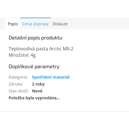
Popis
Cena dopravy
Diskuze
Detailní popis produktu
Teplovodivá pasta Arctic MX-2
Množství: 4g
Doplňkové parametry
Kategorie
:
Spotřební materiál
Záruka
:
2 roky
Stav zboží
:
Nové
Položka byla vyprodána…
Z
á
p