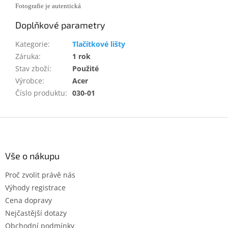
Fotografie je autentická
Doplňkové parametry
Kategorie
:
Tlačítkové lišty
Záruka
:
1 rok
Stav zboží
:
Použité
Výrobce
:
Acer
Číslo produktu
:
030-01
Z
á
p
a
Vše o nákupu
t
Proč zvolit právě nás
í
Výhody registrace
Cena dopravy
Nejčastější dotazy
Obchodní podmínky