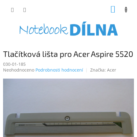
Přejít
NÁKUP
na
obsah
KOŠÍK
Tlačítková lišta pro Acer Aspire 5520
030-01-185
Průměrné
Neohodnoceno
Podrobnosti hodnocení
Značka:
Acer
hodnocení
produktu
je
0,0
z
5
hvězdiček.