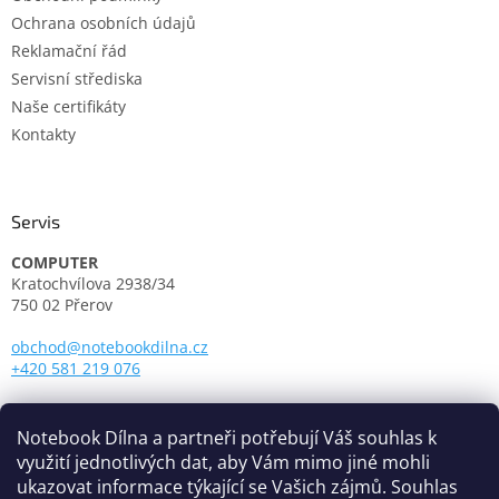
Ochrana osobních údajů
Reklamační řád
Servisní střediska
Naše certifikáty
Kontakty
Servis
COMPUTER
Kratochvílova 2938/34
750 02 Přerov
obchod@notebookdilna.cz
+420 581 219 076
Otevírací doba:
Pondělí - Pátek: 9.00 - 17.00
Notebook Dílna a partneři potřebují Váš souhlas k
využití jednotlivých dat, aby Vám mimo jiné mohli
ukazovat informace týkající se Vašich zájmů. Souhlas