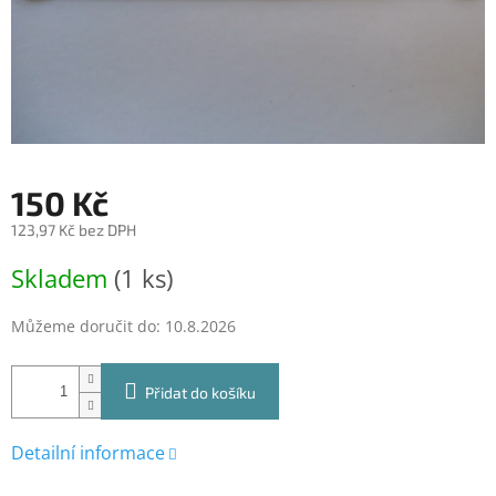
150 Kč
123,97 Kč bez DPH
Měrná
Skladem
(1 ks)
cena:
Můžeme doručit do:
10.8.2026
Přidat do košíku
Detailní informace