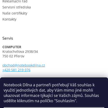
Reklamační řád
Servisní střediska
Naše certifikáty
Kontakty
Servis
COMPUTER
Kratochvílova 2938/34
750 02 Přerov
obchod@notebookdilna.cz
+420 581 219 076
Otevírací doba:
Pondělí - Pátek: 9.00 - 17.00
Notebook Dílna a partneři potřebují Váš souhlas k
využití jednotlivých dat, aby Vám mimo jiné mohli
ukazovat informace týkající se Vašich zájmů. Souhlas
udělíte kliknutím na políčko "Souhlasím".