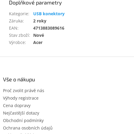
Doplňkové parametry
Kategorie
:
USB konektory
Záruka
:
2 roky
EAN
:
4713883089616
Stav zboží
:
Nové
Výrobce
:
Acer
Z
á
p
a
Vše o nákupu
t
Proč zvolit právě nás
í
Výhody registrace
Cena dopravy
Nejčastější dotazy
Obchodní podmínky
Ochrana osobních údajů