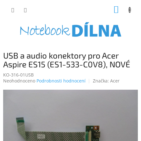
Přejít
NÁKUP
na
obsah
KOŠÍK
USB a audio konektory pro Acer
Aspire ES15 (ES1-533-C0V8), NOVÉ
KO-316-01USB
Průměrné
Neohodnoceno
Podrobnosti hodnocení
Značka:
Acer
hodnocení
produktu
je
0,0
z
5
hvězdiček.