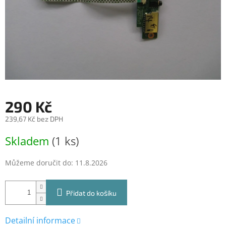
290 Kč
239,67 Kč bez DPH
Měrná
Skladem
(1 ks)
cena:
Můžeme doručit do:
11.8.2026
Přidat do košíku
Detailní informace