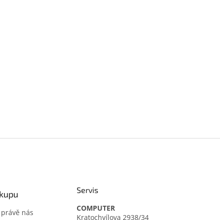
Servis
ákupu
COMPUTER
t právě nás
Kratochvílova 2938/34