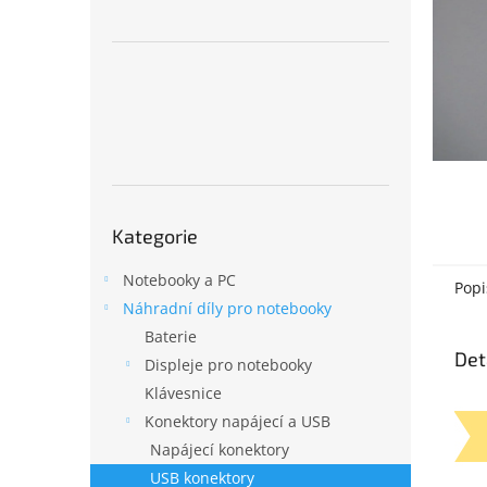
n
e
l
Přeskočit
Kategorie
kategorie
Notebooky a PC
Popi
Náhradní díly pro notebooky
Baterie
Det
Displeje pro notebooky
Klávesnice
Konektory napájecí a USB
Napájecí konektory
USB konektory