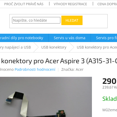
PROČ ZVOLIT PRÁVĚ NÁS
VÝHODY REGISTRACE
CENA DOPR
HLEDAT
radní díly pro notebooky
Servis u vás doma
Servis pro f
ry napájecí a USB
USB konektory
USB konektory pro Acer
konektory pro Acer Aspire 3 (A315-31-
né
dnoceno
Podrobnosti hodnocení
Značka:
Acer
ení
290
tu
239,67 K
Měrná
Skla
cena:
ek.
Můžeme 