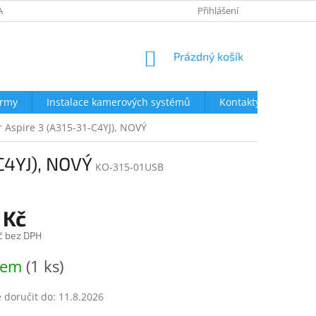
AVY
NEJČASTĚJŠÍ DOTAZY
OBCHODNÍ PODMÍNKY
Přihlášení
OCHRA
NÁKUPNÍ
Prázdný košík
KOŠÍK
irmy
Instalace kamerových systémů
Kontakty
 Aspire 3 (A315-31-C4YJ), NOVÝ
C4YJ), NOVÝ
KO-315-01USB
 Kč
č bez DPH
dem
(1 ks)
doručit do:
11.8.2026