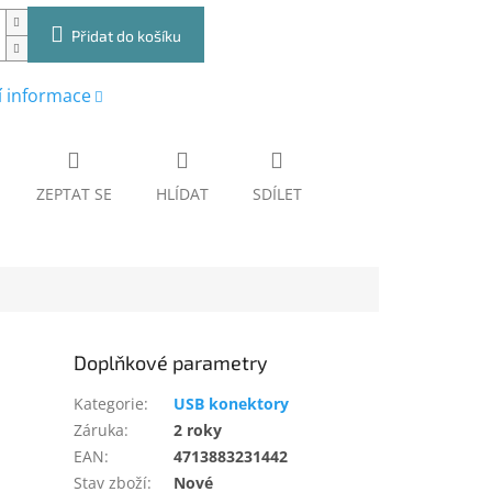
Přidat do košíku
í informace
ZEPTAT SE
HLÍDAT
SDÍLET
Doplňkové parametry
Kategorie
:
USB konektory
Záruka
:
2 roky
EAN
:
4713883231442
Stav zboží
:
Nové