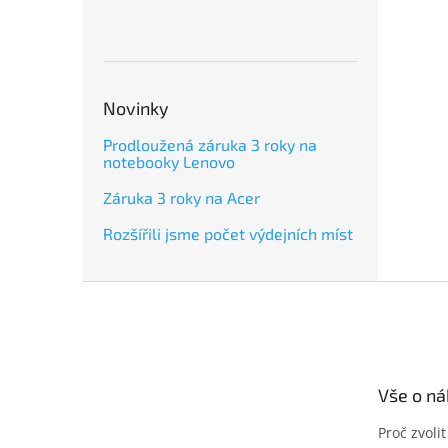
Novinky
Prodloužená záruka 3 roky na
notebooky Lenovo
Záruka 3 roky na Acer
Rozšířili jsme počet výdejních míst
Z
á
p
a
t
Vše o n
í
Proč zvoli