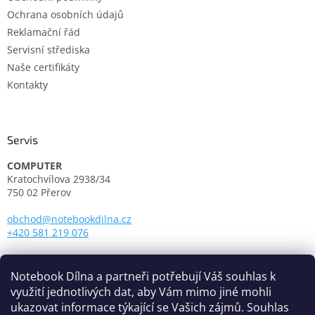
Ochrana osobních údajů
Reklamační řád
Servisní střediska
Naše certifikáty
Kontakty
Servis
COMPUTER
Kratochvílova 2938/34
750 02 Přerov
obchod@notebookdilna.cz
+420 581 219 076
Otevírací doba:
Pondělí - Pátek: 9.00 - 17.00
Notebook Dílna a partneři potřebují Váš souhlas k
využití jednotlivých dat, aby Vám mimo jiné mohli
ukazovat informace týkající se Vašich zájmů. Souhlas