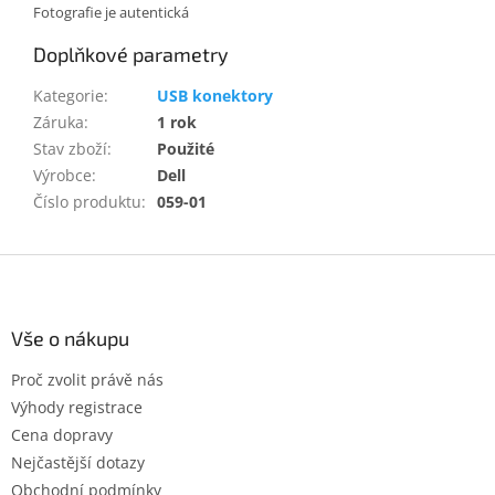
Fotografie je autentická
Doplňkové parametry
Kategorie
:
USB konektory
Záruka
:
1 rok
Stav zboží
:
Použité
Výrobce
:
Dell
Číslo produktu
:
059-01
Z
á
p
a
Vše o nákupu
t
Proč zvolit právě nás
í
Výhody registrace
Cena dopravy
Nejčastější dotazy
Obchodní podmínky