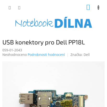
Přejít
NÁKUP
na
obsah
KOŠÍK
USB konektory pro Dell PP18L
059-01-2043
Průměrné
Neohodnoceno
Podrobnosti hodnocení
Značka:
Dell
hodnocení
produktu
je
0,0
z
5
hvězdiček.