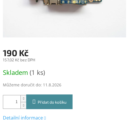
190 Kč
157,02 Kč bez DPH
Měrná
Skladem
(1 ks)
cena:
Můžeme doručit do:
11.8.2026
Přidat do košíku
Detailní informace