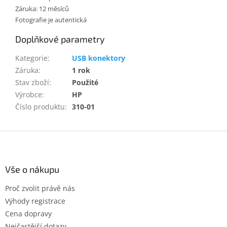
Záruka: 12 měsíců
Fotografie je autentická
Doplňkové parametry
Kategorie
:
USB konektory
Záruka
:
1 rok
Stav zboží
:
Použité
Výrobce
:
HP
Číslo produktu
:
310-01
Z
á
p
a
Vše o nákupu
t
Proč zvolit právě nás
í
Výhody registrace
Cena dopravy
Nejčastější dotazy