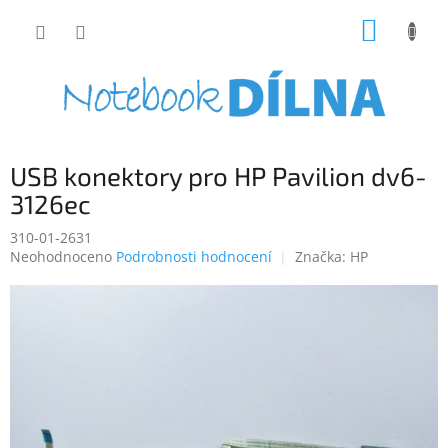
Přejít
NÁKUP
na
obsah
KOŠÍK
USB konektory pro HP Pavilion dv6-
3126ec
310-01-2631
Průměrné
Neohodnoceno
Podrobnosti hodnocení
Značka:
HP
hodnocení
produktu
je
0,0
z
5
hvězdiček.