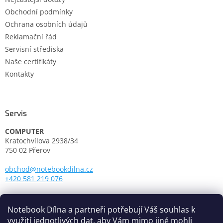
Obchodní podmínky
Ochrana osobních údajů
Reklamační řád
Servisní střediska
Naše certifikáty
Kontakty
Servis
COMPUTER
Kratochvílova 2938/34
750 02 Přerov
obchod@notebookdilna.cz
+420 581 219 076
Otevírací doba:
Pondělí - Pátek: 9.00 - 17.00
Notebook Dílna a partneři potřebují Váš souhlas k
využití jednotlivých dat, aby Vám mimo jiné mohli