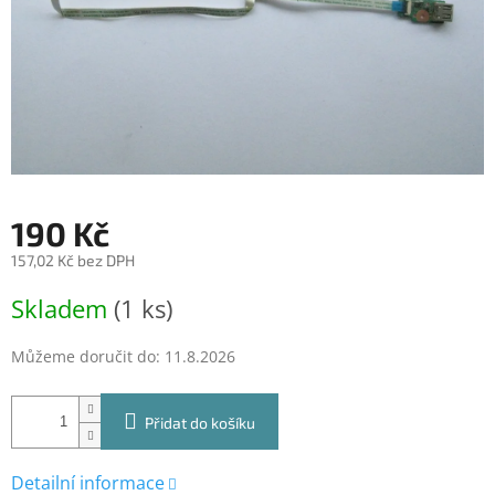
190 Kč
157,02 Kč bez DPH
Měrná
Skladem
(1 ks)
cena:
Můžeme doručit do:
11.8.2026
Přidat do košíku
Detailní informace