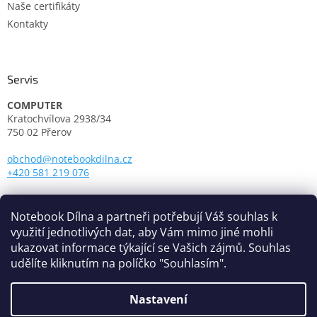
Naše certifikáty
Kontakty
Servis
COMPUTER
Kratochvílova 2938/34
750 02 Přerov
obchod@notebookdilna.cz
+420 581 219 076
Otevírací doba:
Pondělí - Pátek: 9.00 - 17.00
Notebook Dílna a partneři potřebují Váš souhlas k
využití jednotlivých dat, aby Vám mimo jiné mohli
ukazovat informace týkající se Vašich zájmů. Souhlas
udělíte kliknutím na políčko "Souhlasím".
Nastavení
Vytvořil Shoptet