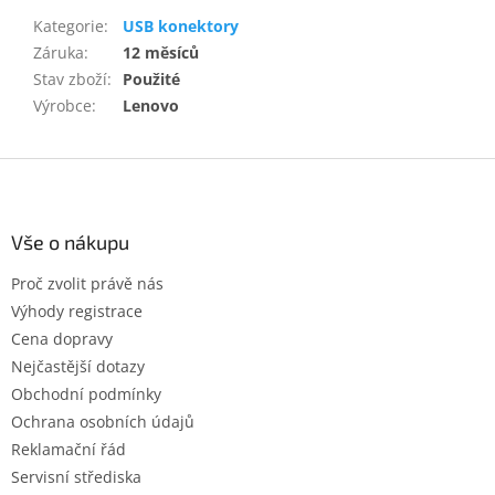
Kategorie
:
USB konektory
Záruka
:
12 měsíců
Stav zboží
:
Použité
Výrobce
:
Lenovo
Z
á
p
a
Vše o nákupu
t
Proč zvolit právě nás
í
Výhody registrace
Cena dopravy
Nejčastější dotazy
Obchodní podmínky
Ochrana osobních údajů
Reklamační řád
Servisní střediska