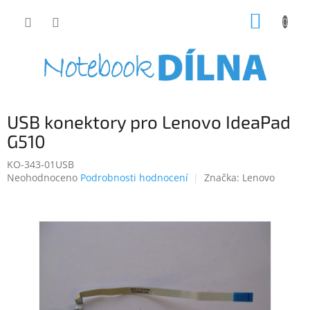
Přejít
NÁKUP
na
obsah
KOŠÍK
USB konektory pro Lenovo IdeaPad
G510
KO-343-01USB
Průměrné
Neohodnoceno
Podrobnosti hodnocení
Značka:
Lenovo
hodnocení
produktu
je
0,0
z
5
hvězdiček.