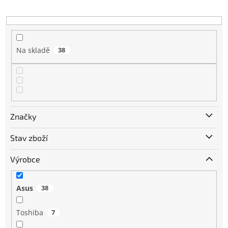
k
t
ů
Na skladě
38
Značky
Stav zboží
Výrobce
Asus
38
Toshiba
7