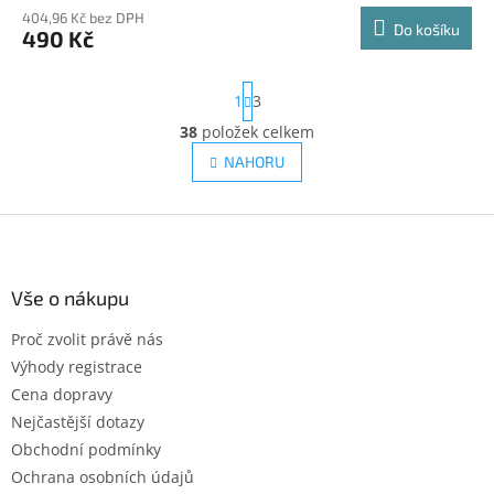
404,96 Kč bez DPH
Do košíku
490 Kč
S
1
3
t
r
38
položek celkem
O
á
v
NAHORU
n
l
k
á
o
v
Z
d
á
a
á
n
c
p
í
í
a
Vše o nákupu
p
t
r
Proč zvolit právě nás
í
v
Výhody registrace
k
y
Cena dopravy
v
Nejčastější dotazy
ý
Obchodní podmínky
p
i
Ochrana osobních údajů