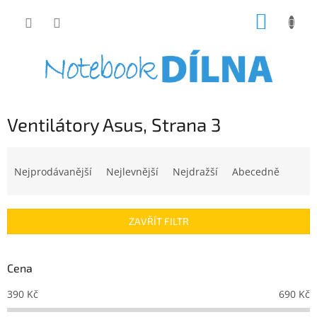
Přejít
NÁKUP
na
obsah
KOŠÍK
Ventilátory Asus
, Strana 3
Ř
a
Nejprodávanější
Nejlevnější
Nejdražší
Abecedně
z
e
n
ZAVŘÍT FILTR
í
p
r
Cena
o
d
390
Kč
690
Kč
u