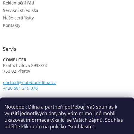
s
Reklamační řád
u
Servisní střediska
Naše certifikáty
Kontakty
Servis
COMPUTER
Kratochvílova 2938/34
750 02 Přerov
obchod@notebookdilna.cz
+420 581 219 076
Otevírací doba:
Pondělí - Pátek: 9.00 - 17.00
Notebook Dílna a partneři potřebují Váš souhlas k
využití jednotlivých dat, aby Vám mimo jiné mohli
ukazovat informace týkající se Vašich zájmů. Souhlas
udělíte kliknutím na políčko "Souhlasím".