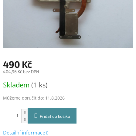
490 Kč
404,96 Kč bez DPH
Měrná
Skladem
(1 ks)
cena:
Můžeme doručit do:
11.8.2026
Přidat do košíku
Detailní informace