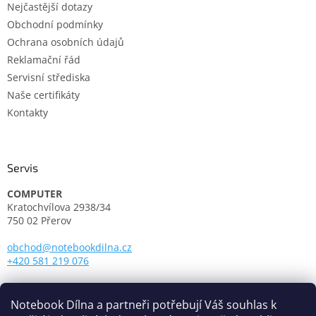
Nejčastější dotazy
Obchodní podmínky
Ochrana osobních údajů
Reklamační řád
Servisní střediska
Naše certifikáty
Kontakty
Servis
COMPUTER
Kratochvílova 2938/34
750 02 Přerov
obchod@notebookdilna.cz
+420 581 219 076
Otevírací doba:
Pondělí - Pátek: 9.00 - 17.00
Notebook Dílna a partneři potřebují Váš souhlas k