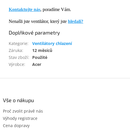
Kontaktujte nás
, poradíme Vám.
Nenašli jste ventilátor, který jste
hledali?
Doplňkové parametry
Kategorie
:
Ventilátory chlazení
Záruka
:
12 měsíců
Stav zboží
:
Použité
Výrobce
:
Acer
Z
á
p
a
Vše o nákupu
t
Proč zvolit právě nás
í
Výhody registrace
Cena dopravy