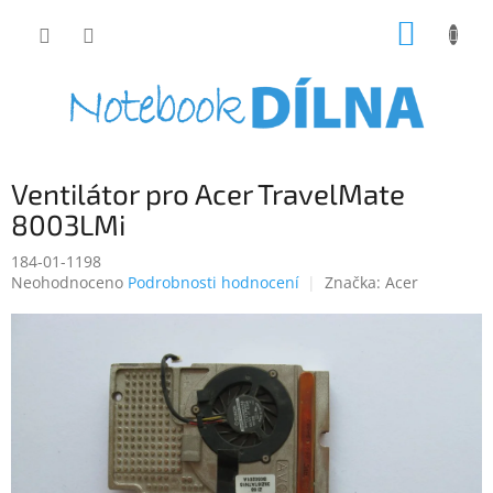
Přejít
NÁKUP
na
obsah
KOŠÍK
Ventilátor pro Acer TravelMate
8003LMi
184-01-1198
Průměrné
Neohodnoceno
Podrobnosti hodnocení
Značka:
Acer
hodnocení
produktu
je
0,0
z
5
hvězdiček.