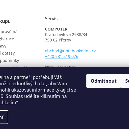
Servis
ákupu
COMPUTER
t právě nás
Kratochvílova 2938/34
istrace
750 02 Přerov
avy
obchod@notebookdilna.cz
í dotazy
+420 581 219 076
 podmínky
Otevírací doba:
sobních údajů
Pondělí - Pátek: 9.00 - 17.00
í řád
lna a partneři potřebují Váš
Odmítnout
S
třediska
yužití jednotlivých dat, aby Vám
fikáty
ohli ukazovat informace týkající se
ů. Souhlas udělíte kliknutím na
uhlasím".
ní
hrazena.