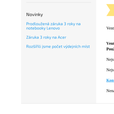
Novinky
Prodloužená záruka 3 roky na
notebooky Lenovo
Vent
Záruka 3 roky na Acer
Vent
Rozšířili jsme počet výdejních míst
Použ
Nejst
Nejst
Kont
Nenaš
Z
á