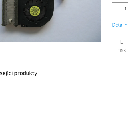
Detailn
TISK
sející produkty