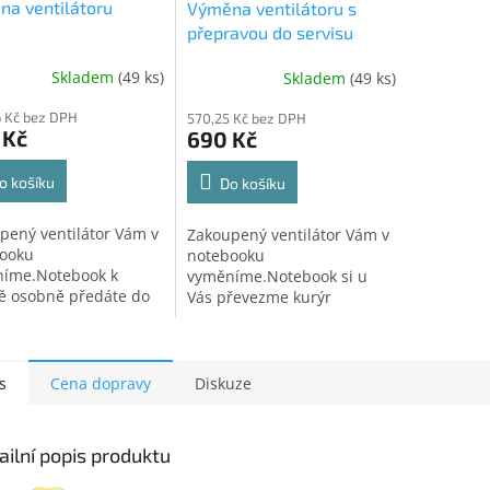
a ventilátoru
Výměna ventilátoru s
přepravou do servisu
Skladem
(49 ks)
Skladem
(49 ks)
 Kč bez DPH
570,25 Kč bez DPH
 Kč
690 Kč
o košíku
Do košíku
pený ventilátor Vám v
Zakoupený ventilátor Vám v
ooku
notebooku
íme.Notebook k
vyměníme.Notebook si u
ě osobně předáte do
Vás převezme kurýr
ního střediska v
přepravní společnosti
vě. Po provedení
a dopraví do servisního
y si zařízení osobně
střediska.Po provedení
dnete.
opravy Vám zařízení
s
Cena dopravy
Diskuze
zašleme...
ailní popis produktu