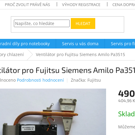
PROČ ZVOLIT PRÁVĚ NÁS
VÝHODY REGISTRACE
CENA DOPR
HLEDAT
radní díly pro notebooky
Servis u vás doma
Servis pro f
ory chlazení
Ventilátor pro Fujitsu Siemens Amilo Pa3515
ilátor pro Fujitsu Siemens Amilo Pa35
né
dnoceno
Podrobnosti hodnocení
Značka:
Fujitsu
ení
490
tu
404,96 K
Měrná
Skla
cena:
ek.
Můžeme 