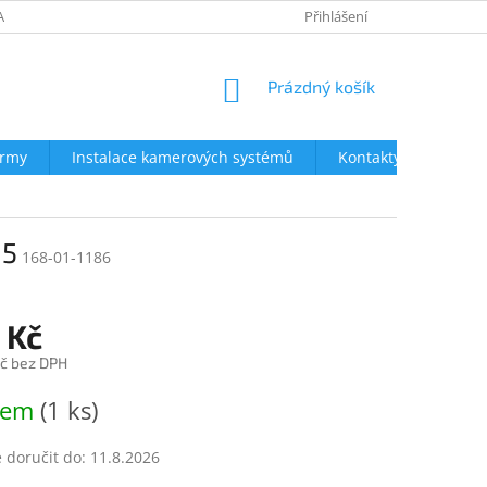
AVY
NEJČASTĚJŠÍ DOTAZY
OBCHODNÍ PODMÍNKY
Přihlášení
OCHRA
NÁKUPNÍ
Prázdný košík
KOŠÍK
irmy
Instalace kamerových systémů
Kontakty
15
168-01-1186
 Kč
č bez DPH
dem
(1 ks)
doručit do:
11.8.2026