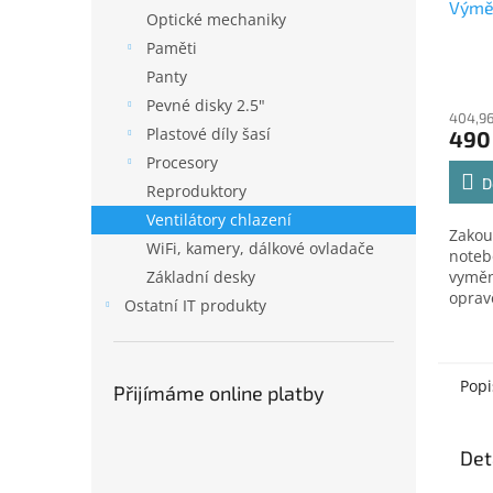
Výměn
Optické mechaniky
Paměti
Panty
Pevné disky 2.5"
404,96
Plastové díly šasí
490
Procesory
D
Reproduktory
Ventilátory chlazení
Zakou
WiFi, kamery, dálkové ovladače
noteb
Základní desky
vyměn
oprav
Ostatní IT produkty
servis
Přero
oprav
vyzve
Popi
Přijímáme online platby
Det