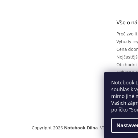
p
a
t
Vše o n
í
Proč zvoli
Výhody reg
Cena dopr
Nejčastějš
Obchodní
Ochrana o
Reklamačn
Notebook Dí
Servisní s
souhlas k v
Naše certi
mimo jiné m
Vašich zájm
Kontakty
políčko "So
Nastave
Copyright 2026
Notebook Dílna
. Všechna práva vy