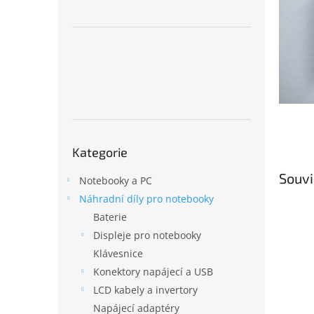
n
e
l
Přeskočit
Kategorie
kategorie
Souvi
Notebooky a PC
Náhradní díly pro notebooky
Baterie
Displeje pro notebooky
Klávesnice
Konektory napájecí a USB
LCD kabely a invertory
Napájecí adaptéry