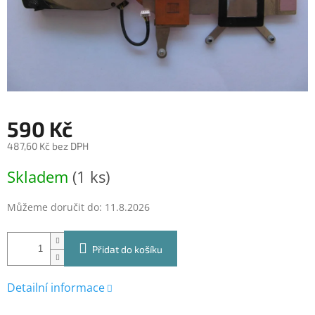
590 Kč
487,60 Kč bez DPH
Měrná
Skladem
(1 ks)
cena:
Můžeme doručit do:
11.8.2026
Přidat do košíku
Detailní informace