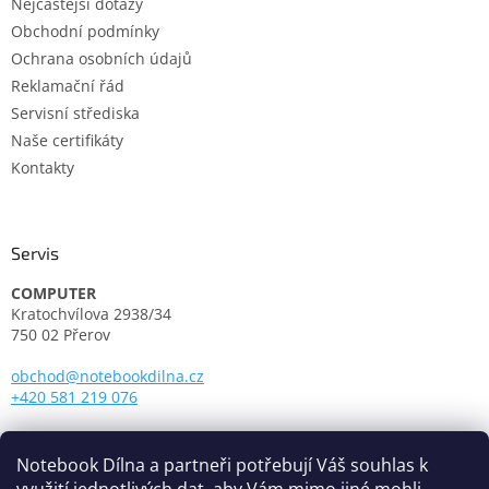
Nejčastější dotazy
Obchodní podmínky
Ochrana osobních údajů
Reklamační řád
Servisní střediska
Naše certifikáty
Kontakty
Servis
COMPUTER
Kratochvílova 2938/34
750 02 Přerov
obchod@notebookdilna.cz
+420 581 219 076
Otevírací doba:
Pondělí - Pátek: 9.00 - 17.00
Notebook Dílna a partneři potřebují Váš souhlas k