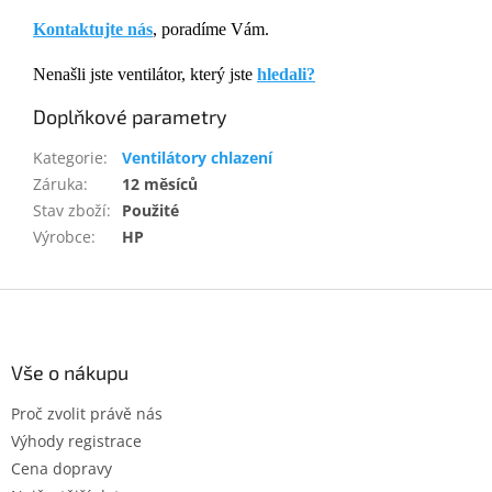
Kontaktujte nás
, poradíme Vám.
Nenašli jste ventilátor, který jste
hledali?
Doplňkové parametry
Kategorie
:
Ventilátory chlazení
Záruka
:
12 měsíců
Stav zboží
:
Použité
Výrobce
:
HP
Z
á
p
a
Vše o nákupu
t
Proč zvolit právě nás
í
Výhody registrace
Cena dopravy