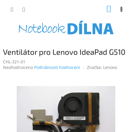
Přejít
NÁKUP
na
obsah
KOŠÍK
Ventilátor pro Lenovo IdeaPad G510
CHL-321-01
Průměrné
Neohodnoceno
Podrobnosti hodnocení
Značka:
Lenovo
hodnocení
produktu
je
0,0
z
5
hvězdiček.