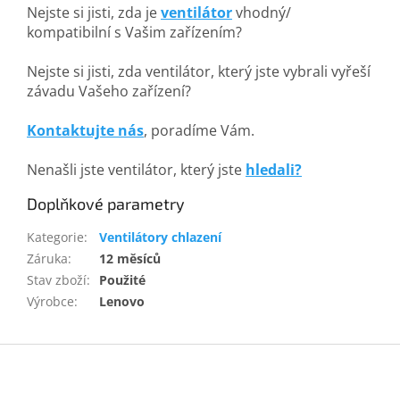
Nejste si jisti, zda je
ventilátor
vhodný/
kompatibilní s Vašim zařízením?
Nejste si jisti, zda ventilátor, který jste vybrali vyřeší
závadu Vašeho zařízení?
Kontaktujte nás
, poradíme Vám.
Nenašli jste ventilátor, který jste
hledali?
Doplňkové parametry
Kategorie
:
Ventilátory chlazení
Záruka
:
12 měsíců
Stav zboží
:
Použité
Výrobce
:
Lenovo
Z
á
p