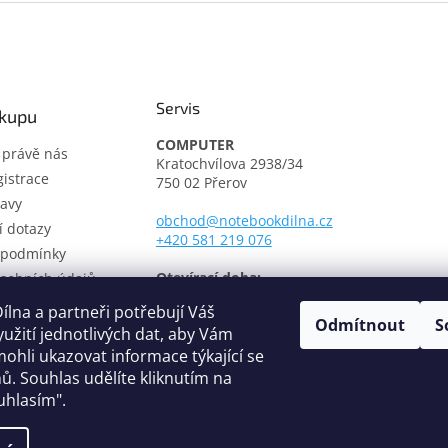
Servis
ákupu
COMPUTER
t právě nás
Kratochvílova 2938/34
istrace
750 02 Přerov
avy
obchod@notebookdilna.cz
í dotazy
+420 581 219 076
 podmínky
Otevírací doba:
sobních údajů
Pondělí - Pátek: 9.00 - 17.00
í řád
lna a partneři potřebují Váš
Odmítnout
S
třediska
yužití jednotlivých dat, aby Vám
fikáty
ohli ukazovat informace týkající se
ů. Souhlas udělíte kliknutím na
uhlasím".