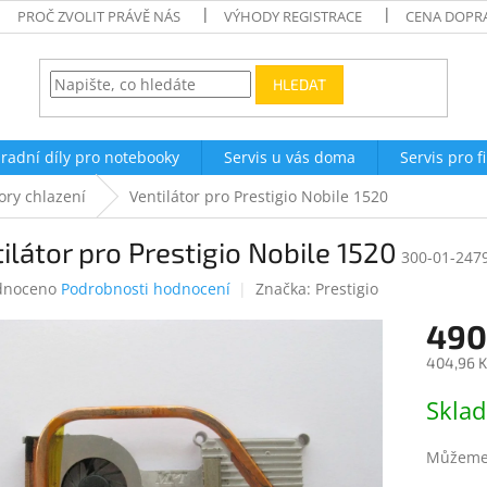
PROČ ZVOLIT PRÁVĚ NÁS
VÝHODY REGISTRACE
CENA DOPR
HLEDAT
radní díly pro notebooky
Servis u vás doma
Servis pro f
ory chlazení
Ventilátor pro Prestigio Nobile 1520
ilátor pro Prestigio Nobile 1520
300-01-247
né
dnoceno
Podrobnosti hodnocení
Značka:
Prestigio
ení
490
tu
404,96 K
Měrná
Skla
cena:
ek.
Můžeme 