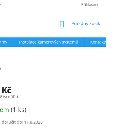
AVY
NEJČASTĚJŠÍ DOTAZY
OBCHODNÍ PODMÍNKY
Přihlášení
OCHRA
NÁKUPNÍ
Prázdný košík
KOŠÍK
irmy
Instalace kamerových systémů
Kontakty
9
 Kč
č bez DPH
dem
(1 ks)
doručit do:
11.8.2026