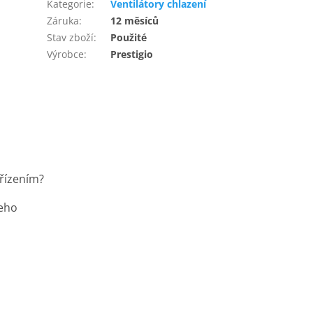
Kategorie
:
Ventilátory chlazení
Záruka
:
12 měsíců
Stav zboží
:
Použité
Výrobce
:
Prestigio
řízením?
šeho