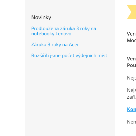
Novinky
Prodloužená záruka 3 roky na
Vent
notebooky Lenovo
Mod
Záruka 3 roky na Acer
Rozšířili jsme počet výdejních míst
Ven
Pou
Nejs
Nejs
zaří
Kon
Nena