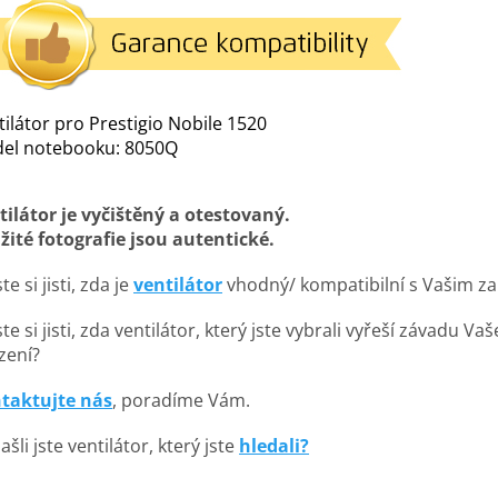
ilátor pro Prestigio Nobile 1520
el notebooku: 8050Q
tilátor je vyčištěný a otestovaný.
žité fotografie jsou autentické.
te si jisti, zda je
ventilátor
vhodný/ kompatibilní s Vašim za
te si jisti, zda ventilátor, který jste vybrali vyřeší závadu Va
zení?
taktujte nás
, poradíme Vám.
šli jste ventilátor, který jste
hledali?