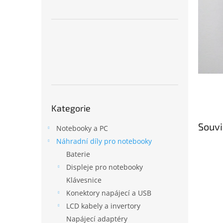
n
e
l
Přeskočit
Kategorie
kategorie
Souvi
Notebooky a PC
Náhradní díly pro notebooky
Baterie
Displeje pro notebooky
Klávesnice
Konektory napájecí a USB
LCD kabely a invertory
Napájecí adaptéry