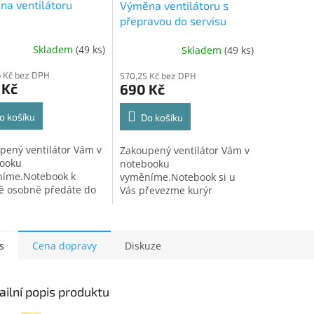
a ventilátoru
Výměna ventilátoru s
přepravou do servisu
Skladem
(49 ks)
Skladem
(49 ks)
 Kč bez DPH
570,25 Kč bez DPH
 Kč
690 Kč
o košíku
Do košíku
pený ventilátor Vám v
Zakoupený ventilátor Vám v
ooku
notebooku
íme.Notebook k
vyměníme.Notebook si u
ě osobně předáte do
Vás převezme kurýr
ního střediska v
přepravní společnosti
vě. Po provedení
a dopraví do servisního
y si zařízení osobně
střediska.Po provedení
dnete.
opravy Vám zařízení
s
Cena dopravy
Diskuze
zašleme...
ailní popis produktu