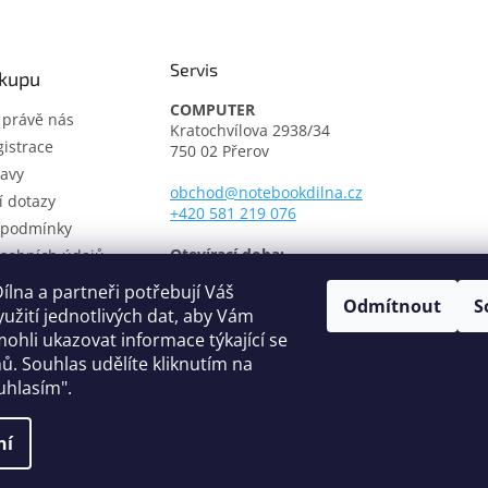
Servis
ákupu
COMPUTER
t právě nás
Kratochvílova 2938/34
istrace
750 02 Přerov
avy
obchod@notebookdilna.cz
í dotazy
+420 581 219 076
 podmínky
Otevírací doba:
sobních údajů
Pondělí - Pátek: 9.00 - 17.00
í řád
lna a partneři potřebují Váš
Odmítnout
S
třediska
yužití jednotlivých dat, aby Vám
fikáty
ohli ukazovat informace týkající se
ů. Souhlas udělíte kliknutím na
uhlasím".
ní
hrazena.