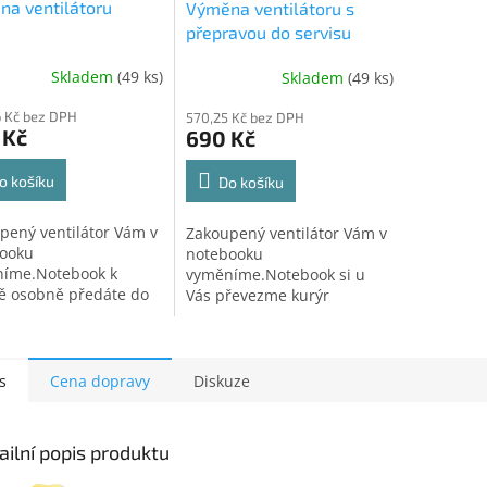
a ventilátoru
Výměna ventilátoru s
přepravou do servisu
Skladem
(49 ks)
Skladem
(49 ks)
 Kč bez DPH
570,25 Kč bez DPH
 Kč
690 Kč
o košíku
Do košíku
pený ventilátor Vám v
Zakoupený ventilátor Vám v
ooku
notebooku
íme.Notebook k
vyměníme.Notebook si u
ě osobně předáte do
Vás převezme kurýr
ního střediska v
přepravní společnosti
vě. Po provedení
a dopraví do servisního
y si zařízení osobně
střediska.Po provedení
dnete.
opravy Vám zařízení
s
Cena dopravy
Diskuze
zašleme...
ailní popis produktu