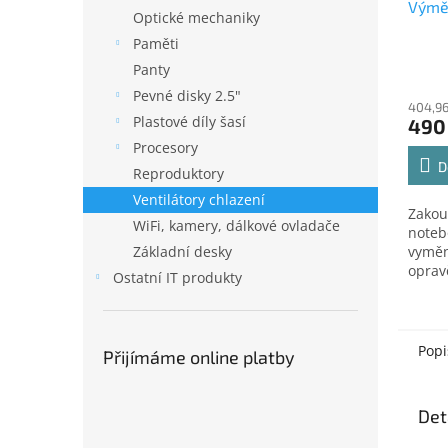
Výměn
Optické mechaniky
Paměti
Panty
Pevné disky 2.5"
404,96
Plastové díly šasí
490
Procesory
D
Reproduktory
Ventilátory chlazení
Zakou
WiFi, kamery, dálkové ovladače
noteb
Základní desky
vyměn
oprav
Ostatní IT produkty
servis
Přero
oprav
vyzve
Popi
Přijímáme online platby
Det