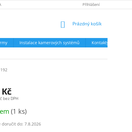
AVY
NEJČASTĚJŠÍ DOTAZY
OBCHODNÍ PODMÍNKY
Přihlášení
OCHRA
NÁKUPNÍ
Prázdný košík
KOŠÍK
irmy
Instalace kamerových systémů
Kontakty
1192
 Kč
č bez DPH
dem
(1 ks)
doručit do:
7.8.2026