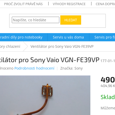
PROČ ZVOLIT PRÁVĚ NÁS
VÝHODY REGISTRACE
CENA DOPR
HLEDAT
radní díly pro notebooky
Servis u vás doma
Servis pro f
ory chlazení
Ventilátor pro Sony Vaio VGN-FE39VP
ilátor pro Sony Vaio VGN-FE39VP
177-01-
né
dnoceno
Podrobnosti hodnocení
Značka:
Sony
ení
490
tu
404,96 K
Měrná
Skla
cena:
ek.
Můžeme 