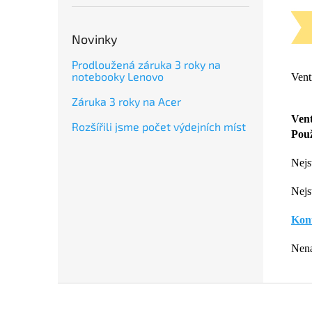
Novinky
Prodloužená záruka 3 roky na
notebooky Lenovo
Vent
Záruka 3 roky na Acer
Vent
Rozšířili jsme počet výdejních míst
Použ
Nejst
Nejst
Kont
Nenaš
Z
á