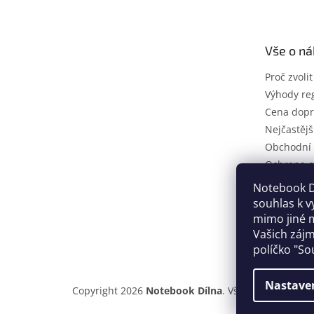
p
a
t
Vše o n
í
Proč zvoli
Výhody reg
Cena dopr
Nejčastějš
Obchodní
Ochrana o
Reklamačn
Notebook Dí
Servisní s
souhlas k v
Naše certi
mimo jiné m
Vašich zájm
Kontakty
políčko "So
Nastave
Copyright 2026
Notebook Dílna
. Všechna práva vy