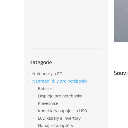
n
e
l
Přeskočit
Kategorie
kategorie
Souvi
Notebooky a PC
Náhradní díly pro notebooky
Baterie
Displeje pro notebooky
Klávesnice
Konektory napájecí a USB
LCD kabely a invertory
Napájecí adaptéry