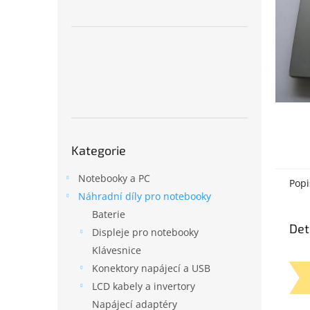
n
e
l
Přeskočit
Kategorie
kategorie
Notebooky a PC
Popi
Náhradní díly pro notebooky
Baterie
Det
Displeje pro notebooky
Klávesnice
Konektory napájecí a USB
LCD kabely a invertory
Napájecí adaptéry