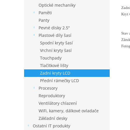
Optické mechaniky
Zadní
Paměti
Kryt 
Panty
Pevné disky 2.5"
Stav 
Plastové díly šasí
Záruk
Spodní kryty šasí
Fotog
Vrchní kryty šasí
Touchpady
Tlačítkové lišty
Zadní kryty LCD
Přední rámečky LCD
Procesory
Reproduktory
Ventilátory chlazení
WiFi, kamery, dálkové ovladače
Základní desky
Ostatní IT produkty