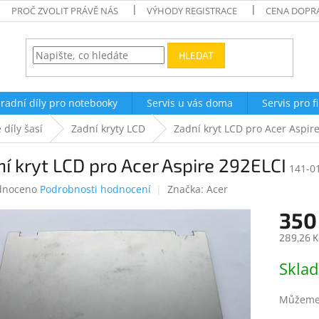
PROČ ZVOLIT PRÁVĚ NÁS
VÝHODY REGISTRACE
CENA DOPR
HLEDAT
radní díly pro notebooky
Servis u vás doma
Servis pro f
 díly šasí
Zadní kryty LCD
Zadní kryt LCD pro Acer Aspir
í kryt LCD pro Acer Aspire 292ELCI
141-0
né
dnoceno
Podrobnosti hodnocení
Značka:
Acer
ení
350
tu
289,26 K
Měrná
Skla
cena:
ek.
Můžeme 