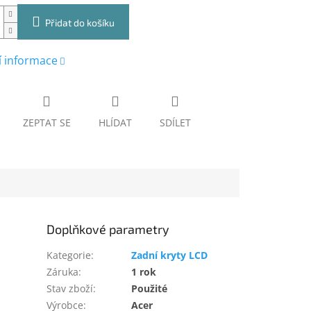
Přidat do košíku
í informace
ZEPTAT SE
HLÍDAT
SDÍLET
Doplňkové parametry
Kategorie
:
Zadní kryty LCD
Záruka
:
1 rok
Stav zboží
:
Použité
Výrobce
:
Acer