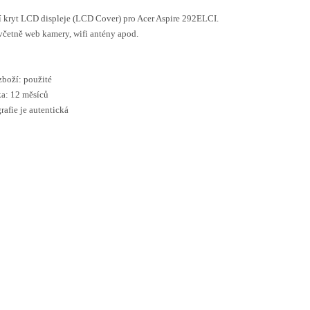
 kryt LCD displeje (LCD Cover) pro Acer Aspire 292ELCI.
včetně web kamery, wifi antény apod.
zboží: použité
a: 12 měsíců
rafie je autentická