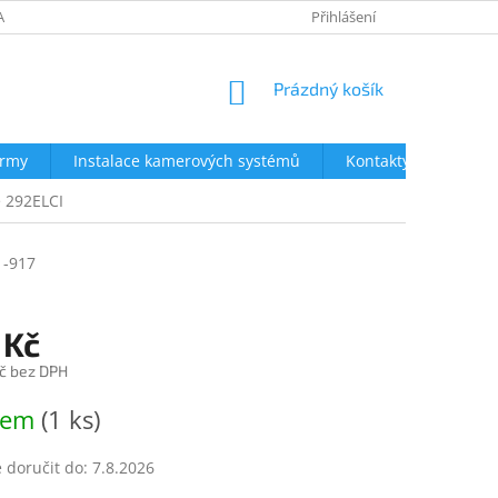
AVY
NEJČASTĚJŠÍ DOTAZY
OBCHODNÍ PODMÍNKY
Přihlášení
OCHRA
NÁKUPNÍ
Prázdný košík
KOŠÍK
irmy
Instalace kamerových systémů
Kontakty
e 292ELCI
1-917
 Kč
č bez DPH
dem
(1 ks)
doručit do:
7.8.2026