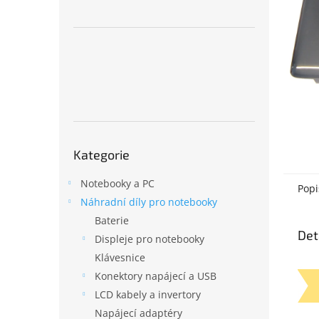
n
e
l
Přeskočit
Kategorie
kategorie
Notebooky a PC
Popi
Náhradní díly pro notebooky
Baterie
Det
Displeje pro notebooky
Klávesnice
Konektory napájecí a USB
LCD kabely a invertory
Napájecí adaptéry