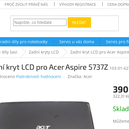
PROČ ZVOLIT PRÁVĚ NÁS
VÝHODY REGISTRACE
CENA DOPR
HLEDAT
radní díly pro notebooky
Servis u vás doma
Servis pro f
 díly šasí
Zadní kryty LCD
Zadní kryt LCD pro Acer Aspir
í kryt LCD pro Acer Aspire 5737Z
103-01-62
né
dnoceno
Podrobnosti hodnocení
Značka:
Acer
ení
390
tu
322,31 K
Měrná
Skla
cena:
ek.
Můžeme 