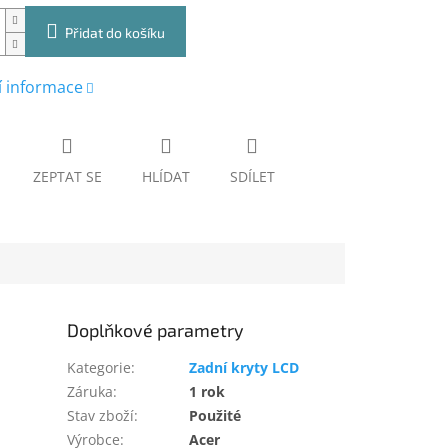
Přidat do košíku
í informace
ZEPTAT SE
HLÍDAT
SDÍLET
Doplňkové parametry
Kategorie
:
Zadní kryty LCD
Záruka
:
1 rok
Stav zboží
:
Použité
Výrobce
:
Acer