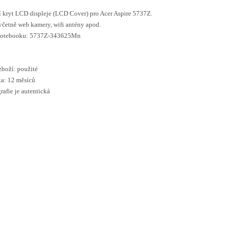
 kryt LCD displeje (LCD Cover) pro Acer Aspire 5737Z.
včetně web kamery, wifi antény apod.
notebooku: 5737Z-343625Mn
zboží: použité
a: 12 měsíců
rafie je autentická