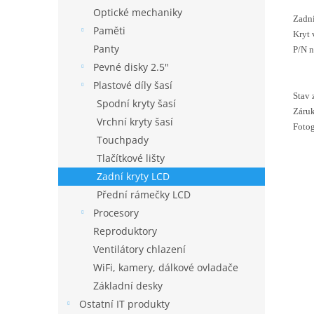
Optické mechaniky
Zadní
Paměti
Kryt 
Panty
P/N 
Pevné disky 2.5"
Plastové díly šasí
Stav 
Spodní kryty šasí
Záruk
Vrchní kryty šasí
Fotog
Touchpady
Tlačítkové lišty
Zadní kryty LCD
Přední rámečky LCD
Procesory
Reproduktory
Ventilátory chlazení
WiFi, kamery, dálkové ovladače
Základní desky
Ostatní IT produkty