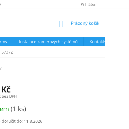
AVY
NEJČASTĚJŠÍ DOTAZY
OBCHODNÍ PODMÍNKY
Přihlášení
OCHRA
NÁKUPNÍ
Prázdný košík
KOŠÍK
irmy
Instalace kamerových systémů
Kontakty
e 5737Z
7
 Kč
č bez DPH
dem
(1 ks)
doručit do:
11.8.2026