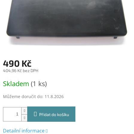
490 Kč
404,96 Kč bez DPH
Měrná
Skladem
(1 ks)
cena:
Můžeme doručit do:
11.8.2026
Přidat do košíku
Detailní informace