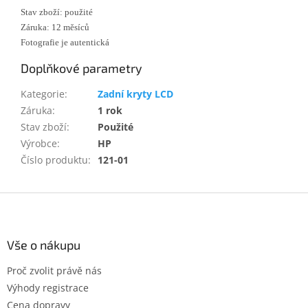
Stav zboží: použité
Záruka: 12 měsíců
Fotografie je autentická
Doplňkové parametry
Kategorie
:
Zadní kryty LCD
Záruka
:
1 rok
Stav zboží
:
Použité
Výrobce
:
HP
Číslo produktu
:
121-01
Z
á
p
a
Vše o nákupu
t
Proč zvolit právě nás
í
Výhody registrace
Cena dopravy