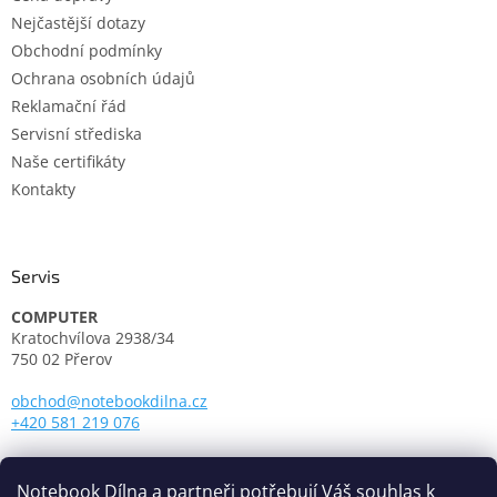
Nejčastější dotazy
Obchodní podmínky
Ochrana osobních údajů
Reklamační řád
Servisní střediska
Naše certifikáty
Kontakty
Servis
COMPUTER
Kratochvílova 2938/34
750 02 Přerov
obchod@notebookdilna.cz
+420 581 219 076
Otevírací doba:
Pondělí - Pátek: 9.00 - 17.00
Notebook Dílna a partneři potřebují Váš souhlas k