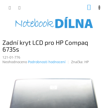
Přejít
NÁKUP
na
obsah
KOŠÍK
Zadní kryt LCD pro HP Compaq
6735s
121-01-776
Průměrné
Neohodnoceno
Podrobnosti hodnocení
Značka:
HP
hodnocení
produktu
je
0,0
z
5
hvězdiček.