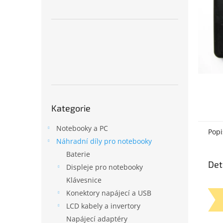
n
e
l
Přeskočit
Kategorie
kategorie
Notebooky a PC
Popi
Náhradní díly pro notebooky
Baterie
Det
Displeje pro notebooky
Klávesnice
Konektory napájecí a USB
LCD kabely a invertory
Napájecí adaptéry