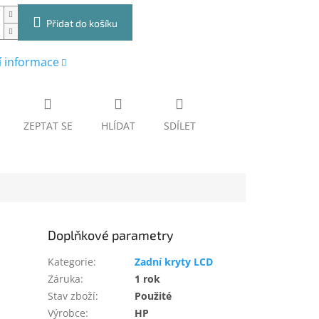
Přidat do košíku
í informace
ZEPTAT SE
HLÍDAT
SDÍLET
Doplňkové parametry
Kategorie
:
Zadní kryty LCD
Záruka
:
1 rok
Stav zboží
:
Použité
Výrobce
:
HP