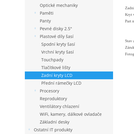
Optické mechaniky
Zadn
Paměti
Kryt 
Panty
Part
Pevné disky 2.5"
Plastové díly šasí
Stav 
Spodní kryty šasí
Záruk
Vrchní kryty šasí
Fotog
Touchpady
Tlačítkové lišty
Zadní kryty LCD
Přední rámečky LCD
Procesory
Reproduktory
Ventilátory chlazení
WiFi, kamery, dálkové ovladače
Základní desky
Ostatní IT produkty