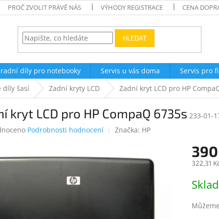
PROČ ZVOLIT PRÁVĚ NÁS
VÝHODY REGISTRACE
CENA DOPR
HLEDAT
radní díly pro notebooky
Servis u vás doma
Servis pro f
 díly šasí
Zadní kryty LCD
Zadní kryt LCD pro HP Compa
ní kryt LCD pro HP CompaQ 6735s
233-01-1
né
dnoceno
Podrobnosti hodnocení
Značka:
HP
ení
390
tu
322,31 K
Měrná
Skla
cena:
ek.
Můžeme 