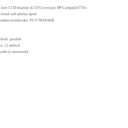
í kryt LCD displeje (LCD Cover) pro HP CompaQ 6735s
včetně wifi antény apod.
 number notebooku: FU373ES#AKB
zboží: použité
a: 12 měsíců
rafie je autentická