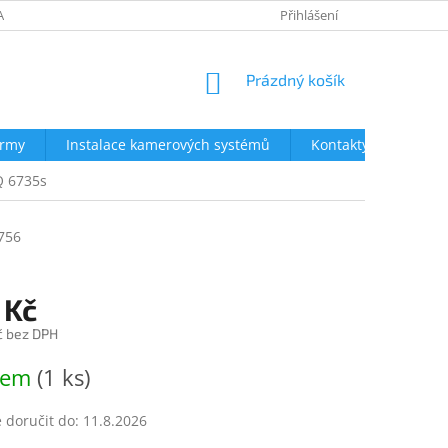
AVY
NEJČASTĚJŠÍ DOTAZY
OBCHODNÍ PODMÍNKY
Přihlášení
OCHRA
NÁKUPNÍ
Prázdný košík
KOŠÍK
irmy
Instalace kamerových systémů
Kontakty
Q 6735s
756
 Kč
č bez DPH
dem
(1 ks)
doručit do:
11.8.2026