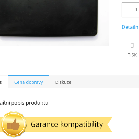
Detailn
TISK
s
Cena dopravy
Diskuze
ailní popis produktu