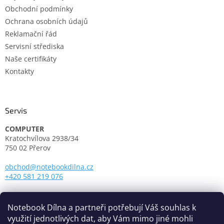
Obchodní podmínky
Ochrana osobních údajů
Reklamační řád
Servisní střediska
Naše certifikáty
Kontakty
Servis
COMPUTER
Kratochvílova 2938/34
750 02 Přerov
obchod@notebookdilna.cz
+420 581 219 076
Otevírací doba:
Pondělí - Pátek: 9.00 - 17.00
Notebook Dílna a partneři potřebují Váš souhlas k
využití jednotlivých dat, aby Vám mimo jiné mohli