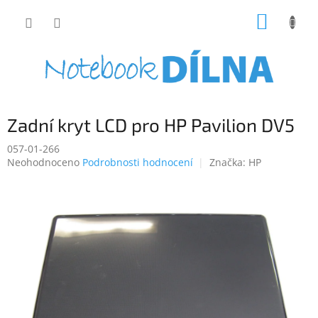
Přejít
NÁKUP
na
obsah
KOŠÍK
Zadní kryt LCD pro HP Pavilion DV5
057-01-266
Průměrné
Neohodnoceno
Podrobnosti hodnocení
Značka:
HP
hodnocení
produktu
je
0,0
z
5
hvězdiček.