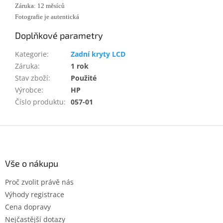
Záruka: 12 měsíců
Fotografie je autentická
Doplňkové parametry
Kategorie
:
Zadní kryty LCD
Záruka
:
1 rok
Stav zboží
:
Použité
Výrobce
:
HP
Číslo produktu
:
057-01
Z
á
p
a
Vše o nákupu
t
Proč zvolit právě nás
í
Výhody registrace
Cena dopravy
Nejčastější dotazy