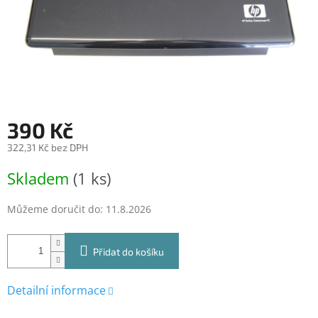
390 Kč
322,31 Kč bez DPH
Měrná
Skladem
(1 ks)
cena:
Můžeme doručit do:
11.8.2026
Přidat do košíku
Detailní informace