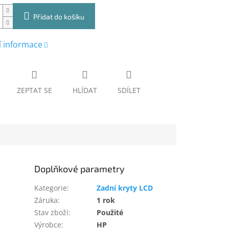
Přidat do košíku
í informace
ZEPTAT SE
HLÍDAT
SDÍLET
Doplňkové parametry
Kategorie
:
Zadní kryty LCD
Záruka
:
1 rok
Stav zboží
:
Použité
Výrobce
:
HP