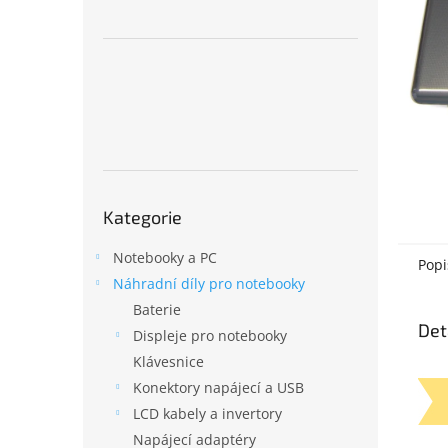
n
e
l
Přeskočit
Kategorie
kategorie
Notebooky a PC
Popi
Náhradní díly pro notebooky
Baterie
Det
Displeje pro notebooky
Klávesnice
Konektory napájecí a USB
LCD kabely a invertory
Napájecí adaptéry