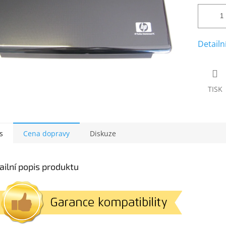
Detailn
TISK
s
Cena dopravy
Diskuze
ailní popis produktu