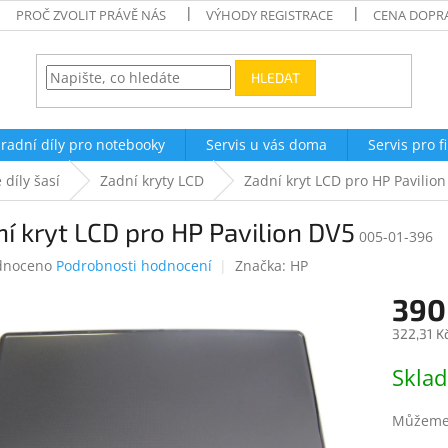
PROČ ZVOLIT PRÁVĚ NÁS
VÝHODY REGISTRACE
CENA DOPR
HLEDAT
radní díly pro notebooky
Servis u vás doma
Servis pro f
 díly šasí
Zadní kryty LCD
Zadní kryt LCD pro HP Pavilio
í kryt LCD pro HP Pavilion DV5
005-01-396
né
dnoceno
Podrobnosti hodnocení
Značka:
HP
ení
390
tu
322,31 K
Měrná
Skla
cena:
ek.
Můžeme 