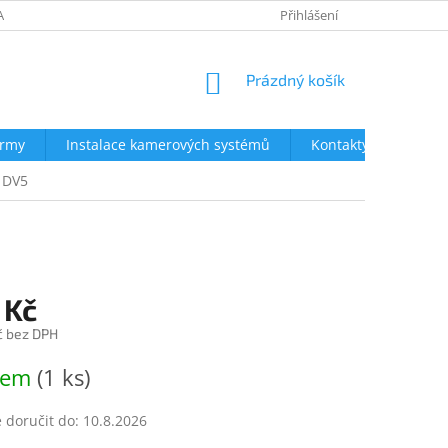
AVY
NEJČASTĚJŠÍ DOTAZY
OBCHODNÍ PODMÍNKY
Přihlášení
OCHRA
NÁKUPNÍ
Prázdný košík
KOŠÍK
irmy
Instalace kamerových systémů
Kontakty
n DV5
 Kč
č bez DPH
dem
(1 ks)
doručit do:
10.8.2026