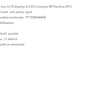
 kryt LCD displeje (LCD Cover) pro HP Pavilion DV5.
včetně wifi antény apod.
FT155EA#AKB
 number notebooku:
Webkamery
zboží: použité
a: 12 měsíců
rafie je autentická