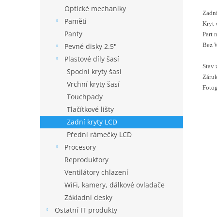
Optické mechaniky
Zadní
Paměti
Kryt 
Panty
Part
Bez 
Pevné disky 2.5"
Plastové díly šasí
Stav 
Spodní kryty šasí
Záruk
Vrchní kryty šasí
Fotog
Touchpady
Tlačítkové lišty
Zadní kryty LCD
Přední rámečky LCD
Procesory
Reproduktory
Ventilátory chlazení
WiFi, kamery, dálkové ovladače
Základní desky
Ostatní IT produkty