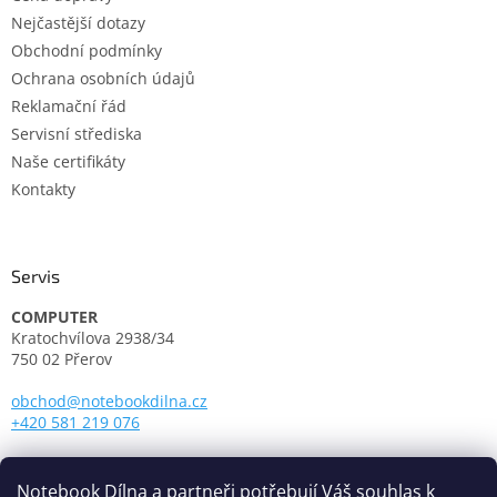
Nejčastější dotazy
Obchodní podmínky
Ochrana osobních údajů
Reklamační řád
Servisní střediska
Naše certifikáty
Kontakty
Servis
COMPUTER
Kratochvílova 2938/34
750 02 Přerov
obchod@notebookdilna.cz
+420 581 219 076
Otevírací doba:
Pondělí - Pátek: 9.00 - 17.00
Notebook Dílna a partneři potřebují Váš souhlas k