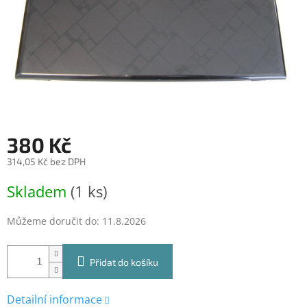
380 Kč
314,05 Kč bez DPH
Měrná
Skladem
(1 ks)
cena:
Můžeme doručit do:
11.8.2026
Přidat do košíku
Detailní informace