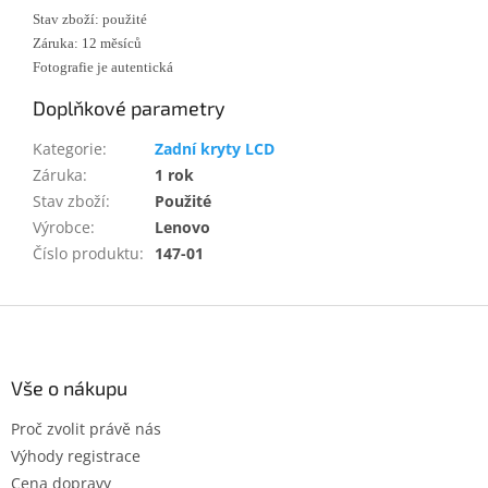
Stav zboží: použité
Záruka: 12 měsíců
Fotografie je autentická
Doplňkové parametry
Kategorie
:
Zadní kryty LCD
Záruka
:
1 rok
Stav zboží
:
Použité
Výrobce
:
Lenovo
Číslo produktu
:
147-01
Z
á
p
a
Vše o nákupu
t
Proč zvolit právě nás
í
Výhody registrace
Cena dopravy