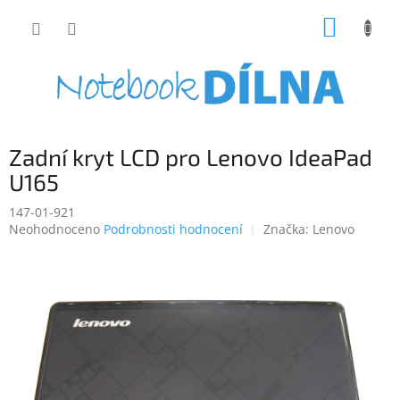
Přejít
NÁKUP
na
obsah
KOŠÍK
Zadní kryt LCD pro Lenovo IdeaPad
U165
147-01-921
Průměrné
Neohodnoceno
Podrobnosti hodnocení
Značka:
Lenovo
hodnocení
produktu
je
0,0
z
5
hvězdiček.