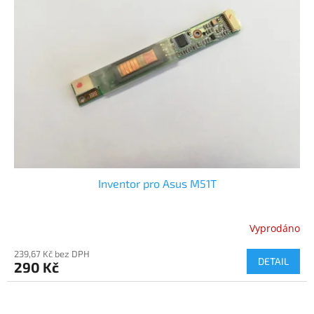
i
r
s
o
p
d
r
u
o
k
d
t
u
ů
k
t
ů
Inventor pro Asus M51T
Vyprodáno
239,67 Kč bez DPH
DETAIL
290 Kč