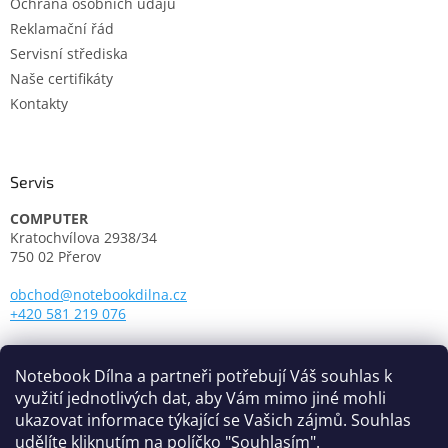
s
Ochrana osobních údajů
u
Reklamační řád
Servisní střediska
Naše certifikáty
Kontakty
Servis
COMPUTER
Kratochvílova 2938/34
750 02 Přerov
obchod@notebookdilna.cz
+420 581 219 076
Otevírací doba:
Pondělí - Pátek: 9.00 - 17.00
Notebook Dílna a partneři potřebují Váš souhlas k
využití jednotlivých dat, aby Vám mimo jiné mohli
ukazovat informace týkající se Vašich zájmů. Souhlas
udělíte kliknutím na políčko "Souhlasím".