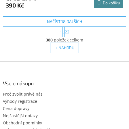
Do košíku
390 Kč
NAČÍST 18 DALŠÍCH
S
1
22
t
O
r
380
položek celkem
v
á
l
NAHORU
n
á
k
d
o
v
Z
a
á
c
á
n
í
p
í
p
a
Vše o nákupu
r
t
v
Proč zvolit právě nás
í
k
Výhody registrace
y
v
Cena dopravy
ý
Nejčastější dotazy
p
Obchodní podmínky
i