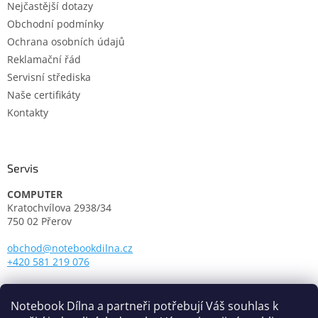
Nejčastější dotazy
Obchodní podmínky
Ochrana osobních údajů
Reklamační řád
Servisní střediska
Naše certifikáty
Kontakty
Servis
COMPUTER
Kratochvílova 2938/34
750 02 Přerov
obchod@notebookdilna.cz
+420 581 219 076
Otevírací doba:
Pondělí - Pátek: 9.00 - 17.00
Notebook Dílna a partneři potřebují Váš souhlas k