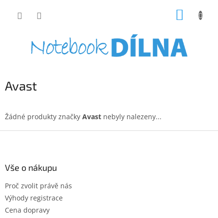
Přejít
NÁKUP
na
obsah
KOŠÍK
Avast
Žádné produkty značky
Avast
nebyly nalezeny...
Z
á
p
a
Vše o nákupu
t
Proč zvolit právě nás
í
Výhody registrace
Cena dopravy