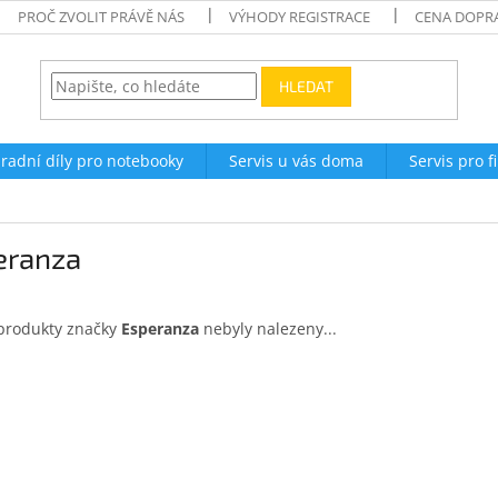
PROČ ZVOLIT PRÁVĚ NÁS
VÝHODY REGISTRACE
CENA DOPR
HLEDAT
radní díly pro notebooky
Servis u vás doma
Servis pro f
eranza
produkty značky
Esperanza
nebyly nalezeny...