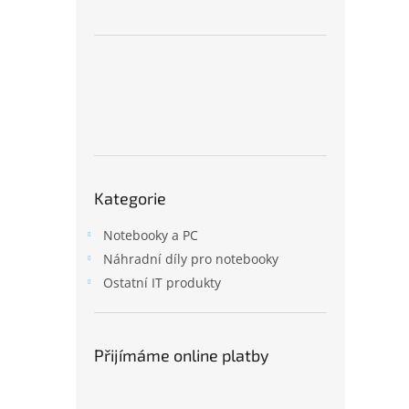
n
e
l
Přeskočit
Kategorie
kategorie
Notebooky a PC
Náhradní díly pro notebooky
Ostatní IT produkty
Přijímáme online platby