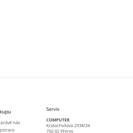
Servis
ákupu
COMPUTER
t právě nás
Kratochvílova 2938/34
istrace
750 02 Přerov