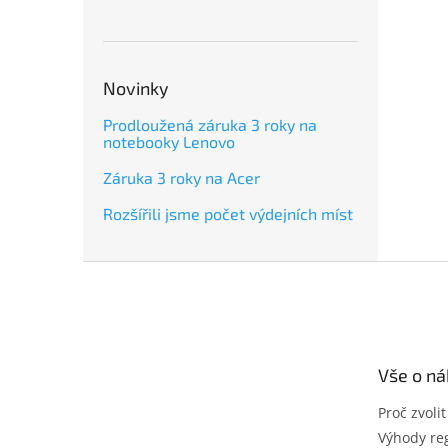
Novinky
Prodloužená záruka 3 roky na
notebooky Lenovo
Záruka 3 roky na Acer
Rozšířili jsme počet výdejních míst
Z
á
p
a
t
Vše o n
í
Proč zvoli
Výhody reg