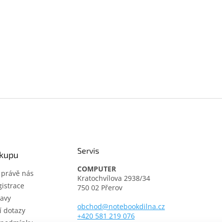
k
y
v
ý
p
i
s
u
Servis
ákupu
COMPUTER
t právě nás
Kratochvílova 2938/34
istrace
750 02 Přerov
avy
obchod@notebookdilna.cz
í dotazy
+420 581 219 076