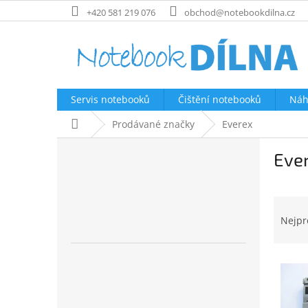
Přejít
+420 581 219 076
obchod@notebookdilna.cz
na
obsah
Servis notebooků
Čištění notebooků
Náh
Domů
Prodávané značky
Everex
P
Eve
o
s
t
Ř
r
a
a
Nejpr
z
n
e
n
V
n
í
ý
í
p
p
p
a