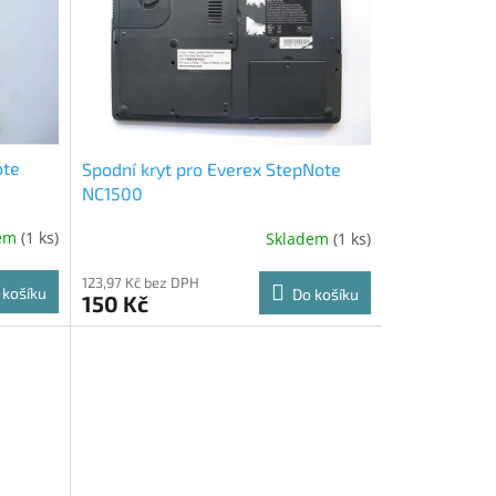
ote
Spodní kryt pro Everex StepNote
NC1500
dem
(1 ks)
Skladem
(1 ks)
123,97 Kč bez DPH
 košíku
Do košíku
150 Kč