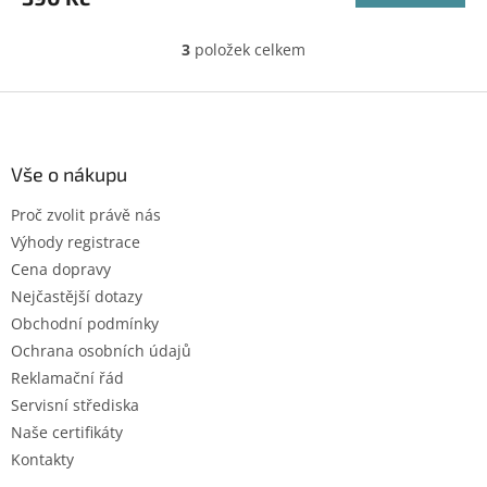
3
položek celkem
O
v
l
Z
á
á
d
p
a
a
Vše o nákupu
c
t
í
Proč zvolit právě nás
í
p
Výhody registrace
r
v
Cena dopravy
k
Nejčastější dotazy
y
Obchodní podmínky
v
ý
Ochrana osobních údajů
p
Reklamační řád
i
Servisní střediska
s
u
Naše certifikáty
Kontakty