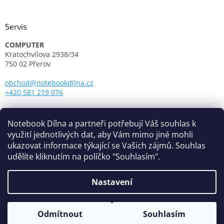
Servis
COMPUTER
Kratochvílova 2938/34
750 02 Přerov
obchod@notebookdilna.cz
+420 581 219 076
Otevírací doba:
Pondělí - Pátek: 9.00 - 17.00
Notebook Dílna a partneři potřebují Váš souhlas k
využití jednotlivých dat, aby Vám mimo jiné mohli
ukazovat informace týkající se Vašich zájmů. Souhlas
udělíte kliknutím na políčko "Souhlasím".
Nastavení
Vytvořil Shoptet
Odmítnout
Souhlasím
Copyright 2026
Notebook Dílna
. Všechna práva vyhrazena.