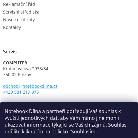
p
Reklamační řád
i
Servisní střediska
s
u
Naše certifikáty
Kontakty
Servis
COMPUTER
Kratochvílova 2938/34
750 02 Přerov
obchod@notebookdilna.cz
+420 581 219 076
Otevírací doba:
Pondělí - Pátek: 9.00 - 17.00
Notebook Dílna a partneři potřebují Váš souhlas k
využití jednotlivých dat, aby Vám mimo jiné mohli
ukazovat informace týkající se Vašich zájmů. Souhlas
udělíte kliknutím na políčko "Souhlasím".