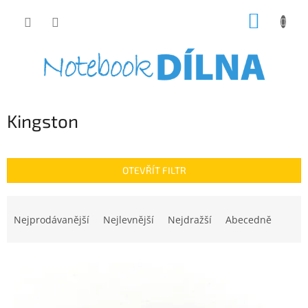
Přejít
NÁKUP
na
obsah
KOŠÍK
Kingston
OTEVŘÍT FILTR
Ř
a
Nejprodávanější
Nejlevnější
Nejdražší
Abecedně
z
e
V
n
ý
í
p
p