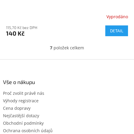
Vyprodáno
115,70 Kč bez DPH
DETAIL
140 Kč
7
položek celkem
O
v
l
Z
á
á
d
p
a
a
Vše o nákupu
c
t
í
Proč zvolit právě nás
í
p
Výhody registrace
r
v
Cena dopravy
k
Nejčastější dotazy
y
Obchodní podmínky
v
ý
Ochrana osobních údajů