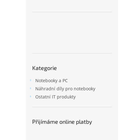
n
e
l
Přeskočit
Kategorie
kategorie
Notebooky a PC
Náhradní díly pro notebooky
Ostatní IT produkty
Přijímáme online platby