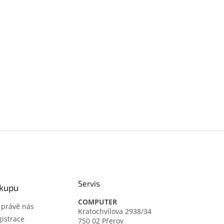
Servis
ákupu
COMPUTER
t právě nás
Kratochvílova 2938/34
istrace
750 02 Přerov