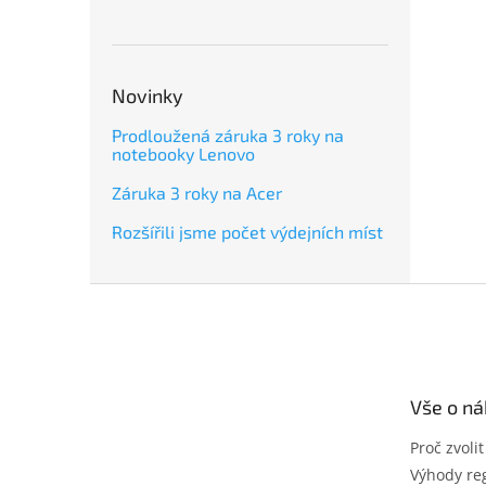
Novinky
Prodloužená záruka 3 roky na
notebooky Lenovo
Záruka 3 roky na Acer
Rozšířili jsme počet výdejních míst
Z
á
p
a
t
Vše o n
í
Proč zvoli
Výhody reg