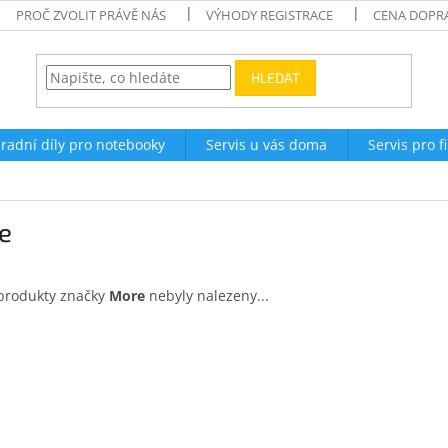
PROČ ZVOLIT PRÁVĚ NÁS
VÝHODY REGISTRACE
CENA DOPR
HLEDAT
radní díly pro notebooky
Servis u vás doma
Servis pro f
e
produkty značky
More
nebyly nalezeny...