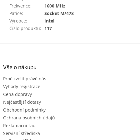
Frekvence
:
1600 MHz
Patice
:
Socket M/478
Výrobce
:
Intel
Číslo produktu
:
117
Z
á
p
a
Vše o nákupu
t
Proč zvolit právě nás
í
Výhody registrace
Cena dopravy
Nejčastější dotazy
Obchodní podmínky
Ochrana osobních údajů
Reklamační řád
Servisní střediska