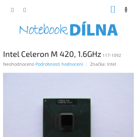
Přejít
NÁKUP
na
obsah
KOŠÍK
Intel Celeron M 420, 1.6GHz
117-1092
Průměrné
Neohodnoceno
Podrobnosti hodnocení
Značka:
Intel
hodnocení
produktu
je
0,0
z
5
hvězdiček.