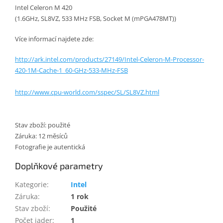
Intel Celeron M 420
(1.6GHz, SL8VZ, 533 MHz FSB, Socket M (mPGA478MT))
Více informací najdete zde:
http://ark.intel.com/products/27149/Intel-Celeron-M-Processor-
420-1M-Cache-1_60-GHz-533-MHz-FSB
http://www.cpu-world.com/sspec/SL/SL8VZ.html
Stav zboží: použité
Záruka: 12 měsíců
Fotografie je autentická
Doplňkové parametry
Kategorie
:
Intel
Záruka
:
1 rok
Stav zboží
:
Použité
Počet jader
:
1