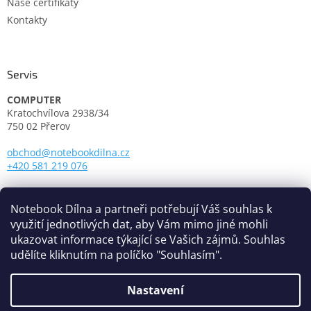
Naše certifikáty
Kontakty
Servis
COMPUTER
Kratochvílova 2938/34
750 02 Přerov
obchod@notebookdilna.cz
+420 581 219 076
Otevírací doba:
Pondělí - Pátek: 9.00 - 17.00
Notebook Dílna a partneři potřebují Váš souhlas k
využití jednotlivých dat, aby Vám mimo jiné mohli
ukazovat informace týkající se Vašich zájmů. Souhlas
udělíte kliknutím na políčko "Souhlasím".
Nastavení
Vytvořil Shoptet