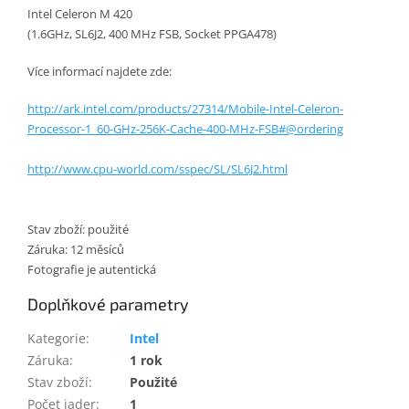
Intel Celeron M 420
(1.6GHz, SL6J2, 400 MHz FSB, Socket
PPGA478
)
Více informací najdete zde:
http://ark.intel.com/products/27314/Mobile-Intel-Celeron-
Processor-1_60-GHz-256K-Cache-400-MHz-FSB#@ordering
http://www.cpu-world.com/sspec/SL/SL6J2.html
Stav zboží: použité
Záruka: 12 měsíců
Fotografie je autentická
Doplňkové parametry
Kategorie
:
Intel
Záruka
:
1 rok
Stav zboží
:
Použité
Počet jader
:
1