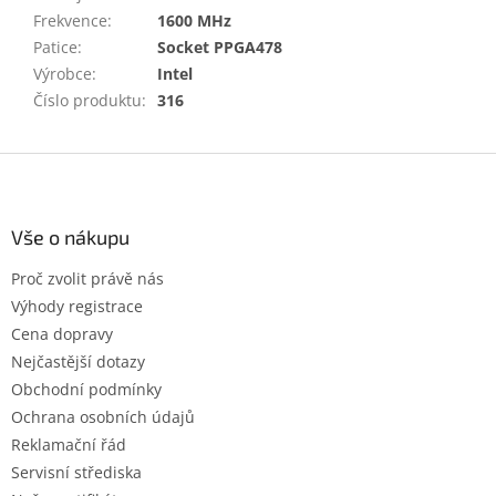
Frekvence
:
1600 MHz
Patice
:
Socket PPGA478
Výrobce
:
Intel
Číslo produktu
:
316
Z
á
p
a
Vše o nákupu
t
Proč zvolit právě nás
í
Výhody registrace
Cena dopravy
Nejčastější dotazy
Obchodní podmínky
Ochrana osobních údajů
Reklamační řád
Servisní střediska