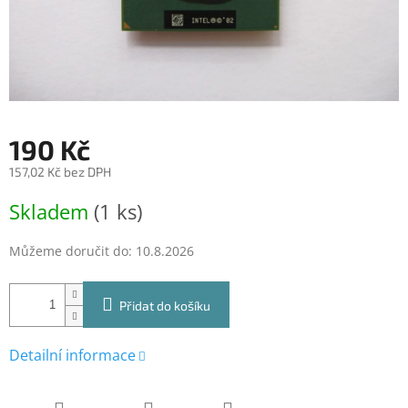
190 Kč
157,02 Kč bez DPH
Měrná
Skladem
(1 ks)
cena:
Můžeme doručit do:
10.8.2026
Přidat do košíku
Detailní informace