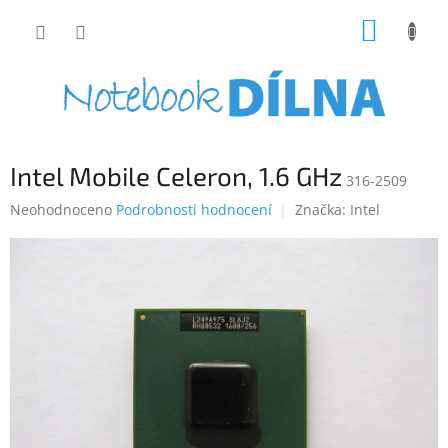
Přejít
NÁKUP
na
obsah
KOŠÍK
Intel Mobile Celeron, 1.6 GHz
316-2509
Průměrné
Neohodnoceno
Podrobnosti hodnocení
Značka:
Intel
hodnocení
produktu
je
0,0
z
5
hvězdiček.