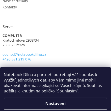
Naše certifikáty
Kontakty
Servis
COMPUTER
Kratochvílova 2938/34
750 02 Přerov
obchod@notebookdilna.cz
+420 581 219 076
Otevírací doba:
Pondělí - Pátek: 9.00 - 17.00
Notebook Dílna a partneři potřebují Váš souhlas k
využití jednotlivých dat, aby Vám mimo jiné mohli
ukazovat informace týkající se Vašich zájmů. Souhlas
udělíte kliknutím na políčko "Souhlasím".
Nastavení
Vytvořil Shoptet