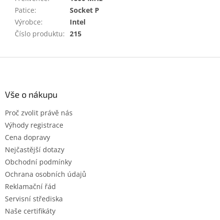
Patice
:
Socket P
Výrobce
:
Intel
Číslo produktu
:
215
Z
á
p
a
Vše o nákupu
t
Proč zvolit právě nás
í
Výhody registrace
Cena dopravy
Nejčastější dotazy
Obchodní podmínky
Ochrana osobních údajů
Reklamační řád
Servisní střediska
Naše certifikáty