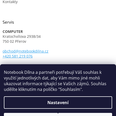
Kontakty
Servis
COMPUTER
Kratochvílova 2938/34
750 02 Přerov
obchod@notebookdilna.cz
+420 581 219 076
Otevírací doba:
Pondělí - Pátek: 9.00 - 17.00
Notebook Dílna a partneři potřebují Váš souhlas k
využití jednotlivých dat, aby Vám mimo jiné mohli
ukazovat informace týkající se Vašich zájmů. Souhlas
udělíte kliknutím na políčko "Souhlasím".
Nastavení
Vytvořil Shoptet