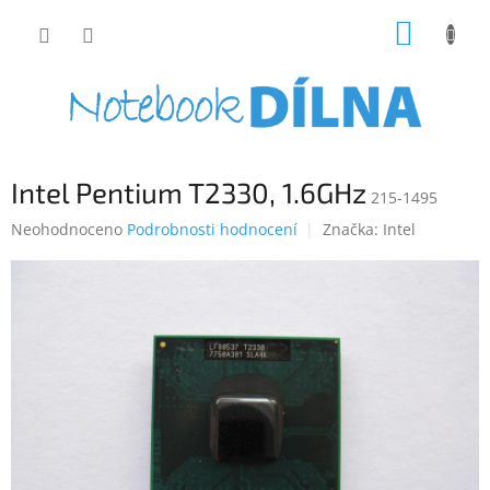
Přejít
NÁKUP
na
obsah
KOŠÍK
Intel Pentium T2330, 1.6GHz
215-1495
Průměrné
Neohodnoceno
Podrobnosti hodnocení
Značka:
Intel
hodnocení
produktu
je
0,0
z
5
hvězdiček.