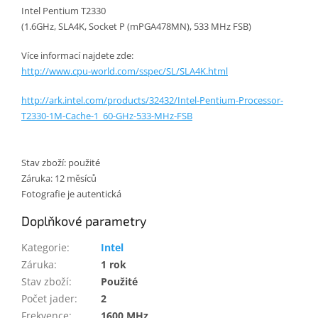
Intel Pentium T2330
(1.6GHz, SLA4K, Socket P (mPGA478MN), 533 MHz FSB)
Více informací najdete zde:
http://www.cpu-world.com/sspec/SL/SLA4K.html
http://ark.intel.com/products/32432/Intel-Pentium-Processor-
T2330-1M-Cache-1_60-GHz-533-MHz-FSB
Stav zboží: použité
Záruka: 12 měsíců
Fotografie je autentická
Doplňkové parametry
Kategorie
:
Intel
Záruka
:
1 rok
Stav zboží
:
Použité
Počet jader
:
2
Frekvence
:
1600 MHz