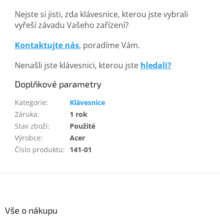
Nejste si jisti, zda klávesnice, kterou jste vybrali
vyřeší závadu Vašeho zařízení?
Kontaktujte nás
, poradíme Vám.
Nenašli jste klávesnici, kterou jste
hledali?
Doplňkové parametry
Kategorie
:
Klávesnice
Záruka
:
1 rok
Stav zboží
:
Použité
Výrobce
:
Acer
Číslo produktu
:
141-01
Z
á
p
a
Vše o nákupu