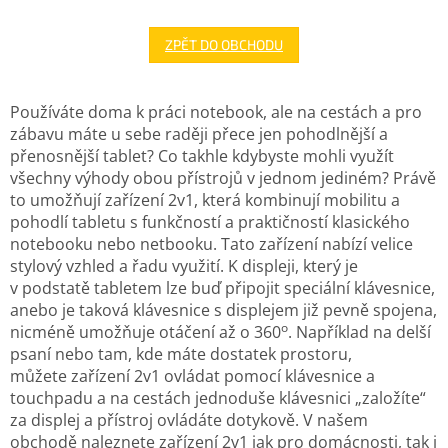
ZPĚT DO OBCHODU
Používáte doma k práci notebook, ale na cestách a pro
zábavu máte u sebe raději přece jen pohodlnější a
přenosnější tablet? Co takhle kdybyste mohli využít
všechny výhody obou přístrojů v jednom jediném? Právě
to umožňují zařízení 2v1, která kombinují mobilitu a
pohodlí tabletu s funkčností a praktičností klasického
notebooku nebo netbooku. Tato zařízení nabízí velice
stylový vzhled a řadu využití. K displeji, který je
v podstatě tabletem lze buď připojit speciální klávesnice,
anebo je taková klávesnice s displejem již pevně spojena,
o
nicméně umožňuje otáčení až o 360
. Například na delší
psaní nebo tam, kde máte dostatek prostoru,
můžete zařízení 2v1 ovládat pomocí klávesnice a
touchpadu a na cestách jednoduše klávesnici „založíte“
za displej a přístroj ovládáte dotykově. V našem
obchodě naleznete zařízení 2v1 jak pro domácnosti, tak i