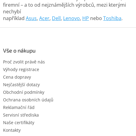
firemní – a to od nejznámějších výrobců, mezi kterými
nechybí
například
Asus
,
Acer
,
Dell
,
Lenovo
,
HP
nebo
Toshiba
.
Z
á
p
a
Vše o nákupu
t
Proč zvolit právě nás
í
Výhody registrace
Cena dopravy
Nejčastější dotazy
Obchodní podmínky
Ochrana osobních údajů
Reklamační řád
Servisní střediska
Naše certifikáty
Kontakty