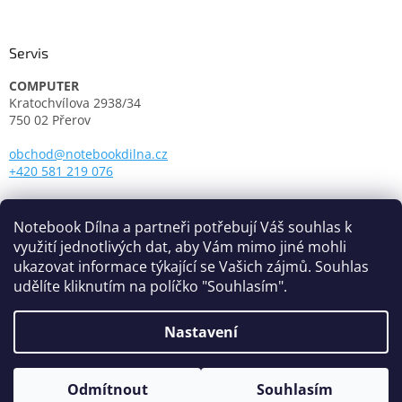
Servis
COMPUTER
Kratochvílova 2938/34
750 02 Přerov
obchod@notebookdilna.cz
+420 581 219 076
Otevírací doba:
Pondělí - Pátek: 9.00 - 17.00
Notebook Dílna a partneři potřebují Váš souhlas k
využití jednotlivých dat, aby Vám mimo jiné mohli
ukazovat informace týkající se Vašich zájmů. Souhlas
udělíte kliknutím na políčko "Souhlasím".
Nastavení
Vytvořil Shoptet
Odmítnout
Souhlasím
Copyright 2026
Notebook Dílna
. Všechna práva vyhrazena.