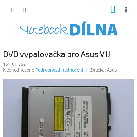
Přejít
NÁKUP
na
obsah
KOŠÍK
DVD vypalovačka pro Asus V1J
151-01-852
Průměrné
Neohodnoceno
Podrobnosti hodnocení
Značka:
Asus
hodnocení
produktu
je
0,0
z
5
hvězdiček.