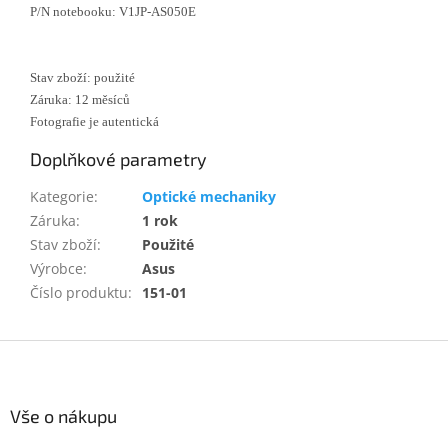
P/N notebooku: V1JP-AS050E
Stav zboží: použité
Záruka: 12 měsíců
Fotografie je autentická
Doplňkové parametry
Kategorie
:
Optické mechaniky
Záruka
:
1 rok
Stav zboží
:
Použité
Výrobce
:
Asus
Číslo produktu
:
151-01
Z
á
p
a
Vše o nákupu
t