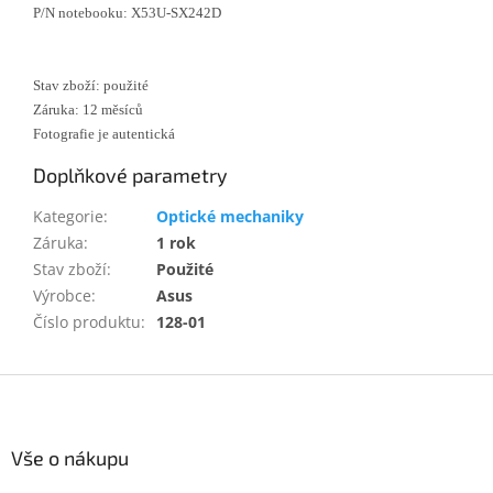
P/N notebooku: X53U-SX242D
Stav zboží: použité
Záruka: 12 měsíců
Fotografie je autentická
Doplňkové parametry
Kategorie
:
Optické mechaniky
Záruka
:
1 rok
Stav zboží
:
Použité
Výrobce
:
Asus
Číslo produktu
:
128-01
Z
á
p
a
Vše o nákupu
t