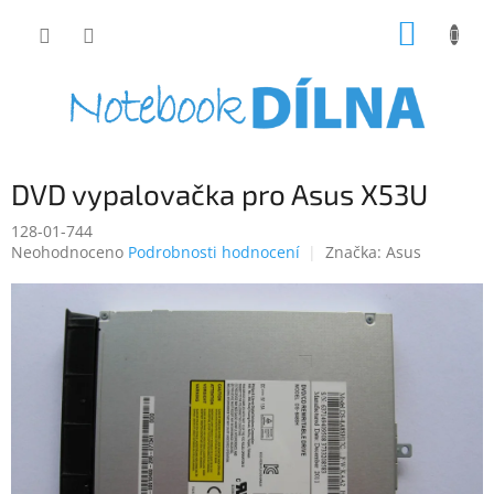
Přejít
NÁKUP
na
obsah
KOŠÍK
DVD vypalovačka pro Asus X53U
128-01-744
Průměrné
Neohodnoceno
Podrobnosti hodnocení
Značka:
Asus
hodnocení
produktu
je
0,0
z
5
hvězdiček.