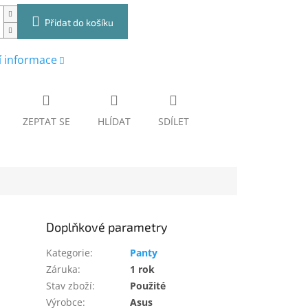
Přidat do košíku
í informace
ZEPTAT SE
HLÍDAT
SDÍLET
Doplňkové parametry
Kategorie
:
Panty
Záruka
:
1 rok
Stav zboží
:
Použité
Výrobce
:
Asus