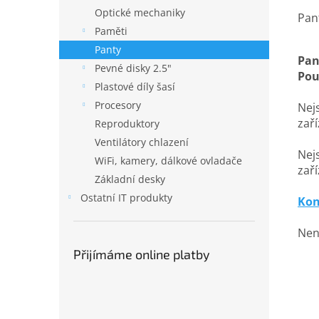
Optické mechaniky
Pan
Paměti
Panty
Pan
Pevné disky 2.5"
Pou
Plastové díly šasí
Procesory
Nejs
zař
Reproduktory
Ventilátory chlazení
Nejs
WiFi, kamery, dálkové ovladače
zaří
Základní desky
Ostatní IT produkty
Kon
Nena
Přijímáme online platby