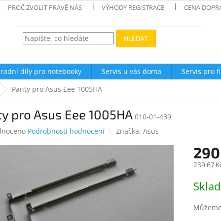
PROČ ZVOLIT PRÁVĚ NÁS
VÝHODY REGISTRACE
CENA DOPR
HLEDAT
radní díly pro notebooky
Servis u vás doma
Servis pro f
Panty pro Asus Eee 1005HA
ty pro Asus Eee 1005HA
010-01-439
né
dnoceno
Podrobnosti hodnocení
Značka:
Asus
ení
290
tu
239,67 K
Měrná
Skla
cena:
ek.
Můžeme 