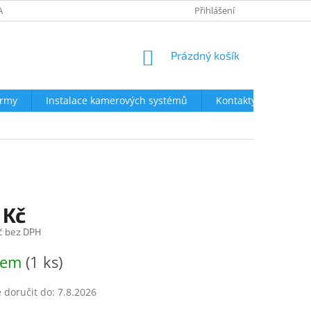
AVY
NEJČASTĚJŠÍ DOTAZY
OBCHODNÍ PODMÍNKY
Přihlášení
OCHRA
NÁKUPNÍ
Prázdný košík
KOŠÍK
irmy
Instalace kamerových systémů
Kontakty
 Kč
č bez DPH
dem
(1 ks)
doručit do:
7.8.2026