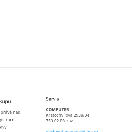
Servis
ákupu
COMPUTER
t právě nás
Kratochvílova 2938/34
istrace
750 02 Přerov
avy
obchod@notebookdilna.cz