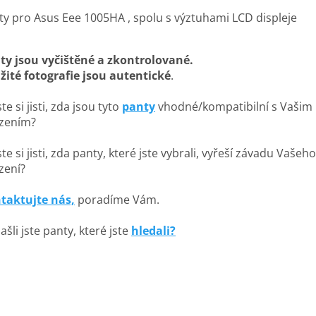
ty pro Asus Eee 1005HA , spolu s výztuhami LCD displeje
ty jsou vyčištěné a zkontrolované.
žité fotografie jsou autentické
.
te si jisti, zda jsou tyto
panty
vhodné/kompatibilní s Vašim
ízením?
te si jisti, zda panty, které jste vybrali, vyřeší závadu Vašeho
zení?
taktujte nás,
poradíme Vám.
šli jste panty, které jste
hledali?