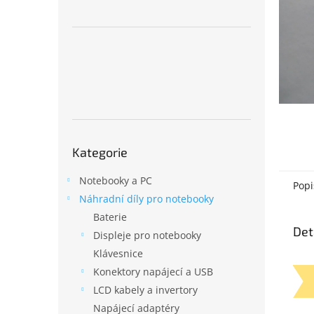
n
e
l
Přeskočit
Kategorie
kategorie
Notebooky a PC
Popi
Náhradní díly pro notebooky
Baterie
Det
Displeje pro notebooky
Klávesnice
Konektory napájecí a USB
LCD kabely a invertory
Napájecí adaptéry