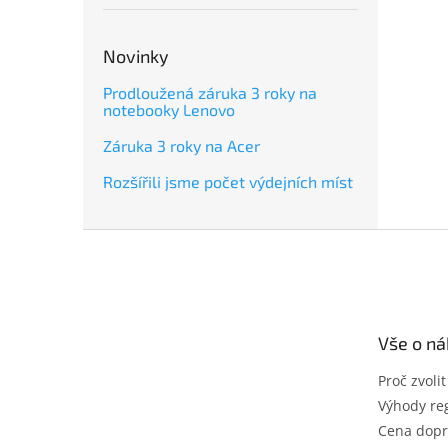
Novinky
Prodloužená záruka 3 roky na
notebooky Lenovo
Záruka 3 roky na Acer
Rozšířili jsme počet výdejních míst
Z
á
p
a
t
Vše o n
í
Proč zvoli
Výhody reg
Cena dopr