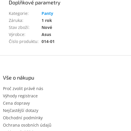
Doplňkové parametry
Kategorie
:
Panty
Záruka
:
1 rok
Stav zboží
:
Nové
Výrobce
:
Asus
Číslo produktu
:
014-01
Z
á
p
a
Vše o nákupu
t
Proč zvolit právě nás
í
Výhody registrace
Cena dopravy
Nejčastější dotazy
Obchodní podmínky
Ochrana osobních údajů