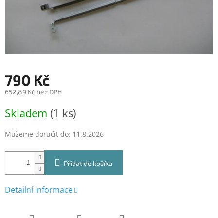
790 Kč
652,89 Kč bez DPH
Měrná
Skladem
(1 ks)
cena:
Můžeme doručit do:
11.8.2026
Přidat do košíku
Detailní informace