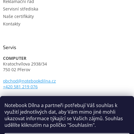
Reklamační řád
Servisní střediska
Naše certifikáty
Kontakty
Servis
COMPUTER
Kratochvílova 2938/34
750 02 Přerov
obchod@notebookdilna.cz
+420 581 219 076
Otevírací doba:
Pondělí - Pátek: 9.00 - 17.00
Notebook Dílna a partneři potřebují Váš souhlas k
využití jednotlivých dat, aby Vám mimo jiné mohli
ukazovat informace týkající se Vašich zájmů. Souhlas
udělíte kliknutím na políčko "Souhlasím".