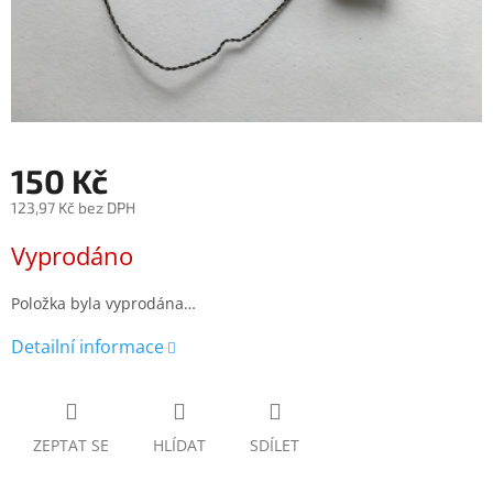
150 Kč
123,97 Kč bez DPH
Měrná
Vyprodáno
cena:
Položka byla vyprodána…
Detailní informace
ZEPTAT SE
HLÍDAT
SDÍLET