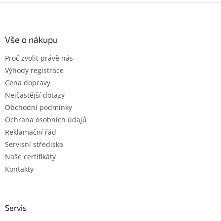
Z
á
p
a
Vše o nákupu
t
Proč zvolit právě nás
í
Výhody registrace
Cena dopravy
Nejčastější dotazy
Obchodní podmínky
Ochrana osobních údajů
Reklamační řád
Servisní střediska
Naše certifikáty
Kontakty
Servis