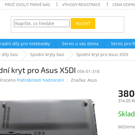
PROČ ZVOLIT PRÁVĚ NÁS
VÝHODY REGISTRACE
CENA DOPR
HLEDAT
radní díly pro notebooky
Servis u vás doma
Servis pro f
 díly šasí
Spodní kryty šasí
Spodní kryt pro Asus X5DI
ní kryt pro Asus X5DI
056-01-318
né
dnoceno
Podrobnosti hodnocení
Značka:
Asus
ení
380
tu
314,05 K
Měrná
Skla
cena:
ek.
Můžeme 