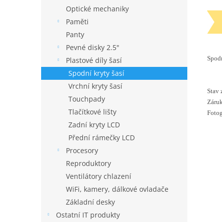
Optické mechaniky
Paměti
Panty
Pevné disky 2.5"
Spodn
Plastové díly šasí
Spodní kryty šasí
Vrchní kryty šasí
Stav 
Touchpady
Záruk
Tlačítkové lišty
Fotog
Zadní kryty LCD
Přední rámečky LCD
Procesory
Reproduktory
Ventilátory chlazení
WiFi, kamery, dálkové ovladače
Základní desky
Ostatní IT produkty