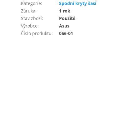
Kategorie
:
Spodní kryty šasí
Záruka
:
1 rok
Stav zboží
:
Použité
Výrobce
:
Asus
Číslo produktu
:
056-01