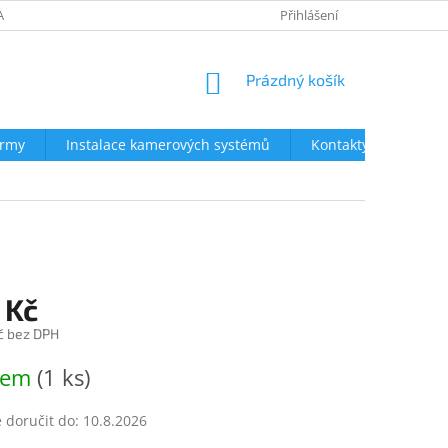
AVY
NEJČASTĚJŠÍ DOTAZY
OBCHODNÍ PODMÍNKY
Přihlášení
OCHRA
NÁKUPNÍ
Prázdný košík
KOŠÍK
irmy
Instalace kamerových systémů
Kontakty
 Kč
č bez DPH
dem
(1 ks)
doručit do:
10.8.2026