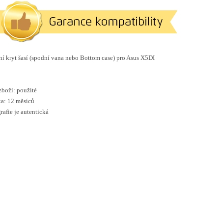
í kryt šasí (spodní vana nebo Bottom case) pro Asus X5DI
zboží: použité
a: 12 měsíců
rafie je autentická