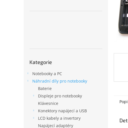
n
e
l
Přeskočit
Kategorie
kategorie
Notebooky a PC
Náhradní díly pro notebooky
Baterie
Displeje pro notebooky
Popi
Klávesnice
Konektory napájecí a USB
LCD kabely a invertory
Det
Napájecí adaptéry