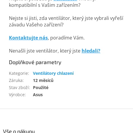
kompatibilní s Vašim zařízením?
Nejste si jisti, zda ventilátor, který jste vybrali vyřeší
závadu Vašeho zařízení?
Kontaktujte nás
, poradíme Vám.
Nenašli jste ventilátor, který jste
hledali?
Doplňkové parametry
Kategorie
:
Ventilátory chlazení
Záruka
:
12 měsíců
Stav zboží
:
Použité
Výrobce
:
Asus
Z
á
p
a
Vše o nákupu