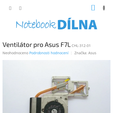
Přejít
NÁKUP
na
obsah
KOŠÍK
Ventilátor pro Asus F7L
CHL-312-01
Průměrné
Neohodnoceno
Podrobnosti hodnocení
Značka:
Asus
hodnocení
produktu
je
0,0
z
5
hvězdiček.