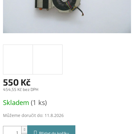
550 Kč
454,55 Kč bez DPH
Měrná
Skladem
(1 ks)
cena:
Můžeme doručit do:
11.8.2026
Přidat do košíku