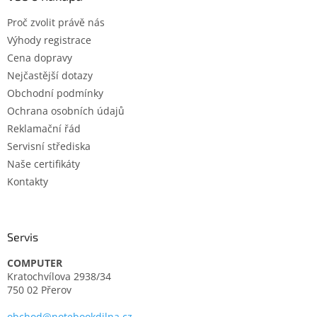
t
Proč zvolit právě nás
í
Výhody registrace
Cena dopravy
Nejčastější dotazy
Obchodní podmínky
Ochrana osobních údajů
Reklamační řád
Servisní střediska
Naše certifikáty
Kontakty
Servis
COMPUTER
Kratochvílova 2938/34
750 02 Přerov
obchod@notebookdilna.cz