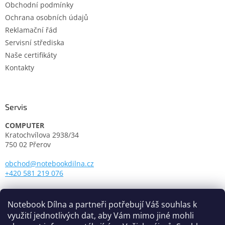
Obchodní podmínky
Ochrana osobních údajů
Reklamační řád
Servisní střediska
Naše certifikáty
Kontakty
Servis
COMPUTER
Kratochvílova 2938/34
750 02 Přerov
obchod@notebookdilna.cz
+420 581 219 076
Otevírací doba:
Pondělí - Pátek: 9.00 - 17.00
Notebook Dílna a partneři potřebují Váš souhlas k
využití jednotlivých dat, aby Vám mimo jiné mohli