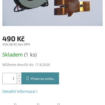
490 Kč
404,96 Kč bez DPH
Měrná
Skladem
(1 ks)
cena:
Můžeme doručit do:
11.8.2026
Přidat do košíku
Detailní informace