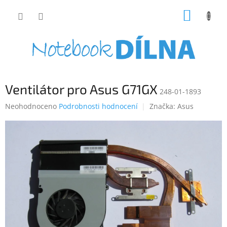
Přejít
NÁKUP
na
obsah
KOŠÍK
Ventilátor pro Asus G71GX
248-01-1893
Průměrné
Neohodnoceno
Podrobnosti hodnocení
Značka:
Asus
hodnocení
produktu
je
0,0
z
5
hvězdiček.