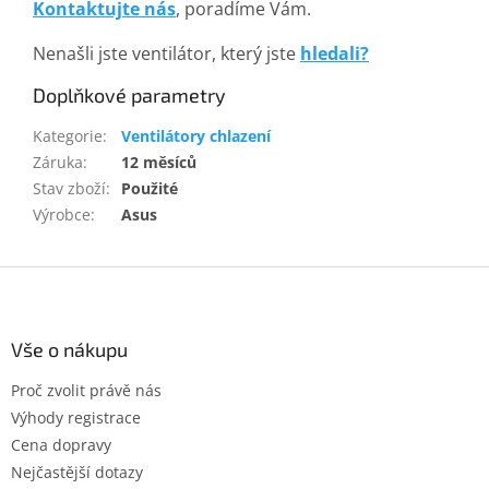
Kontaktujte nás
, poradíme Vám.
Nenašli jste ventilátor, který jste
hledali?
Doplňkové parametry
Kategorie
:
Ventilátory chlazení
Záruka
:
12 měsíců
Stav zboží
:
Použité
Výrobce
:
Asus
Z
á
p
a
Vše o nákupu
t
Proč zvolit právě nás
í
Výhody registrace
Cena dopravy
Nejčastější dotazy