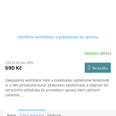
Výměna ventilátoru s přepravou do servisu
Skladem
(49 ks)
570,25 Kč bez DPH
690 Kč
Do košíku
Zakoupený ventilátor Vám v notebooku vyměníme.Notebook
si u Vás převezme kurýr přepravní společnosti a dopraví do
servisního střediska.Po provedení opravy Vám zařízení
zašleme...
Popis
Cena dopravy
Diskuze