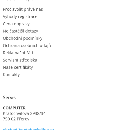
t
Proč zvolit právě nás
í
Výhody registrace
Cena dopravy
Nejčastější dotazy
Obchodní podmínky
Ochrana osobních údajů
Reklamační řád
Servisní střediska
Naše certifikáty
Kontakty
Servis
COMPUTER
Kratochvílova 2938/34
750 02 Přerov
obchod@notebookdilna.cz