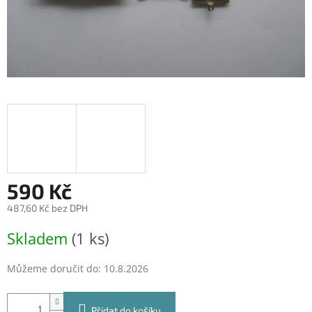
590 Kč
487,60 Kč bez DPH
Měrná
Skladem
(1 ks)
cena:
Můžeme doručit do:
10.8.2026
Přidat do košíku