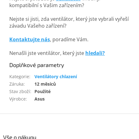
kompatibilní s Vašim zařízením?
Nejste si jisti, zda ventilátor, který jste vybrali vyřeší
závadu Vašeho zařízení?
Kontaktujte nás
, poradíme Vám.
Nenašli jste ventilátor, který jste
hledali?
Doplňkové parametry
Kategorie
:
Ventilátory chlazení
Záruka
:
12 měsíců
Stav zboží
:
Použité
Výrobce
:
Asus
Z
á
p
a
Vše o nákupu