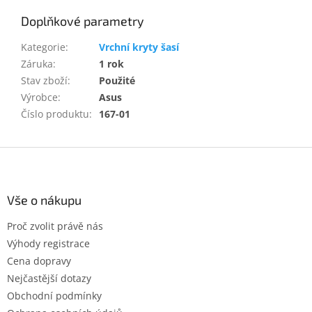
Doplňkové parametry
Kategorie
:
Vrchní kryty šasí
Záruka
:
1 rok
Stav zboží
:
Použité
Výrobce
:
Asus
Číslo produktu
:
167-01
Z
á
p
a
Vše o nákupu
t
Proč zvolit právě nás
í
Výhody registrace
Cena dopravy
Nejčastější dotazy
Obchodní podmínky