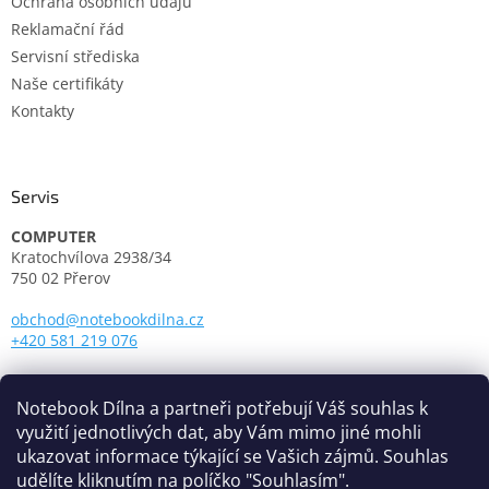
Ochrana osobních údajů
Reklamační řád
Servisní střediska
Naše certifikáty
Kontakty
Servis
COMPUTER
Kratochvílova 2938/34
750 02 Přerov
obchod@notebookdilna.cz
+420 581 219 076
Otevírací doba:
Pondělí - Pátek: 9.00 - 17.00
Notebook Dílna a partneři potřebují Váš souhlas k
využití jednotlivých dat, aby Vám mimo jiné mohli
ukazovat informace týkající se Vašich zájmů. Souhlas
udělíte kliknutím na políčko "Souhlasím".