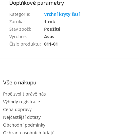
Doplňkové parametry
Kategorie
:
Vrchní kryty šasí
Záruka
:
1 rok
Stav zboží
:
Použité
Výrobce
:
Asus
Číslo produktu
:
011-01
Z
á
p
a
Vše o nákupu
t
Proč zvolit právě nás
í
Výhody registrace
Cena dopravy
Nejčastější dotazy
Obchodní podmínky
Ochrana osobních údajů