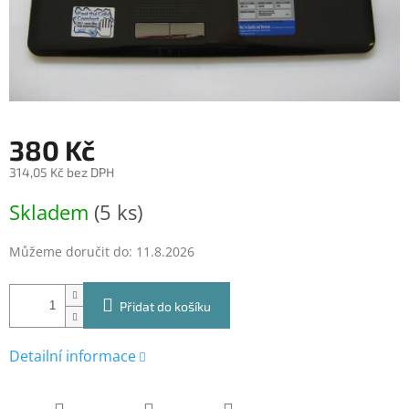
380 Kč
314,05 Kč bez DPH
Měrná
Skladem
(5 ks)
cena:
Můžeme doručit do:
11.8.2026
Přidat do košíku
Detailní informace