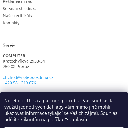
Reklamační řád
Servisní střediska
Naše certifikáty
Kontakty
Servis
COMPUTER
Kratochvílova 2938/34
750 02 Přerov
obchod@notebookdilna.cz
+420 581 219 076
Otevírací doba:
Pondělí - Pátek: 9.00 - 17.00
Notebook Dílna a partneři potřebují Váš souhlas k
využití jednotlivých dat, aby Vám mimo jiné mohli
ukazovat informace týkající se Vašich zájmů. Souhlas
udělíte kliknutím na políčko "Souhlasím".